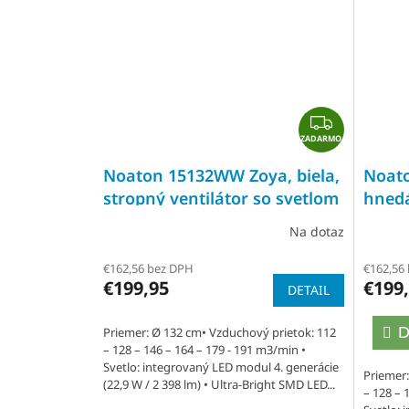
Z
ZADARMO
A
D
Noaton 15132WW Zoya, biela,
Noato
A
stropný ventilátor so svetlom
hnedá
R
svetl
M
Na dotaz
Priemerné
Prieme
O
hodnotenie
hodnot
€162,56 bez DPH
€162,56
produktu
produk
€199,95
€199
DETAIL
je
je
5,0
5,0
D
Priemer: Ø 132 cm• Vzduchový prietok: 112
– 128 – 146 – 164 – 179 - 191 m3/min •
z
z
Svetlo: integrovaný LED modul 4. generácie
5
5
Priemer:
(22,9 W / 2 398 lm) • Ultra-Bright SMD LED...
– 128 – 
hviezdičiek.
hviezdi