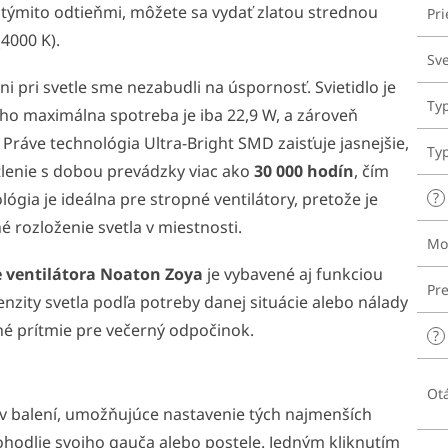
týmito odtieňmi, môžete sa vydať zlatou strednou
Pri
4000 K).
Sve
 pri svetle sme nezabudli na úspornosť. Svietidlo je
Ty
ého maximálna spotreba je iba 22,9 W, a zároveň
. Práve technológia Ultra-Bright SMD zaisťuje jasnejšie,
Typ
tlenie s dobou prevádzky viac ako
30 000 hodín
, čím
?
ógia je ideálna pre stropné ventilátory, pretože je
 rozloženie svetla v miestnosti.
Mo
 ventilátora
Noaton Zoya
je vybavené aj funkciou
Pre
nzity svetla podľa potreby danej situácie alebo nálady
lné prítmie pre večerný odpočinok.
?
Ot
e v balení, umožňujúce nastavenie tých najmenších
pohodlie svojho gauča alebo postele. Jedným kliknutím