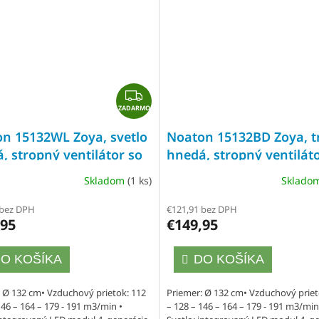
Z
ZADARMO
A
D
n 15132WL Zoya, svetlo
Noaton 15132BD Zoya, 
A
, stropný ventilátor so
hnedá, stropný ventilát
R
om
svetlom
M
Skladom
(1 ks)
Sklado
rné
O
enie
 bez DPH
€121,91 bez DPH
tu
,95
€149,95
O KOŠÍKA
DO KOŠÍKA
 Ø 132 cm• Vzduchový prietok: 112
Priemer: Ø 132 cm• Vzduchový priet
146 – 164 – 179 - 191 m3/min •
– 128 – 146 – 164 – 179 - 191 m3/min
čiek.