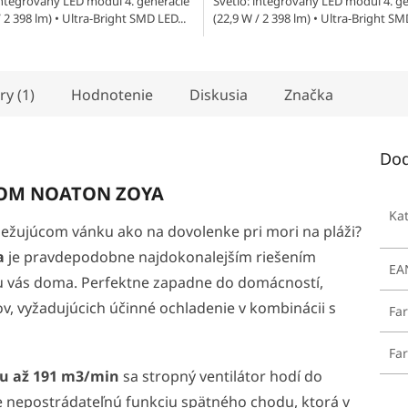
integrovaný LED modul 4. generácie
Svetlo: integrovaný LED modul 4. g
/ 2 398 lm) • Ultra-Bright SMD LED...
(22,9 W / 2 398 lm) • Ultra-Bright SM
ry (1)
Hodnotenie
Diskusia
Značka
Dod
LOM NOATON ZOYA
Ka
iežujúcom vánku ako na dovolenke pri mori na pláži?
a
je pravdepodobne najdokonalejším riešením
EA
u vás doma. Perfektne zapadne do domácností,
ov, vyžadujúcich účinné ochladenie v kombinácii s
Fa
Far
u až 191 m3/min
sa stropný ventilátor hodí do
te nepostrádateľnú funkciu spätného chodu, ktorá v