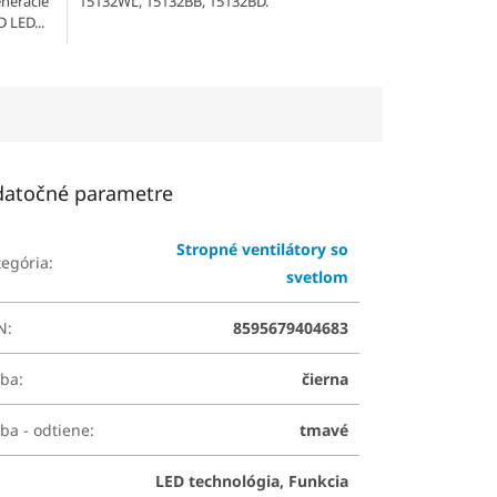
enerácie
15132WL, 15132BB, 15132BD.
D LED...
atočné parametre
Stropné ventilátory so
tegória
:
svetlom
N
:
8595679404683
rba
:
čierna
ba - odtiene
:
tmavé
LED technológia, Funkcia