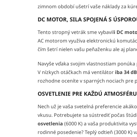
zimnom období ušetrí vaše náklady za kúre
DC MOTOR, SILA SPOJENÁ S ÚSPOR
Tento stropný vetrák sme vybavil
i DC mot
AC motorom využíva elektronickú komutác
čím šetrí nielen vašu peňaženku ale aj plan
Navyše vďaka svojim vlastnostiam ponúka pl
V nízkych otáčkach má ventilátor
iba 34 dB
rozhodne oceníte v sparných nociach pre p
OSVETLENIE PRE KAŽDÚ ATMOSFÉRU
Nech už je vaša svetelná preferencie akákoľ
vkusu. Potrebujete sa sústrediť počas štúd
osvetlenia
(6000 K) a vaša produktivita vys
rodinné posedenie? Teplý odtieň (3000 K) 