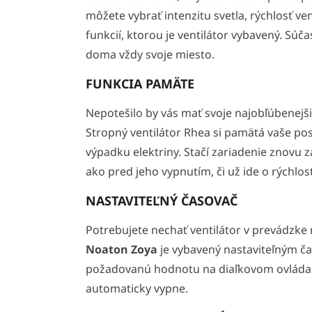
môžete vybrať intenzitu svetla, rýchlosť ve
funkcií, ktorou je ventilátor vybavený. Súča
doma vždy svoje miesto.
FUNKCIA PAMÄTE
Nepotešilo by vás mať svoje najobľúbenejš
Stropný ventilátor Rhea si pamätá vaše pos
výpadku elektriny. Stačí zariadenie znovu 
ako pred jeho vypnutím, či už ide o rýchlosť
NASTAVITEĽNÝ ČASOVAČ
Potrebujete nechať ventilátor v prevádzke
Noaton Zoya
je vybavený nastaviteľným čas
požadovanú hodnotu na diaľkovom ovládaní
automaticky vypne.