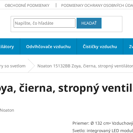
OBCHODNÉ PODMIENKY
PODMIENKY OCHRANY OSOBNÝCH ÚDA
HĽADAŤ
ilátory
Odvlhčovače vzduchu
Čističky vzduchu
Z
ry so svetlom
Noaton 15132BB Zoya, čierna, stropný ventiláto
a, čierna, stropný ventil
Noaton
Priemer: Ø 132 cm• Vzduchový 
Svetlo: integrovaný LED modul 