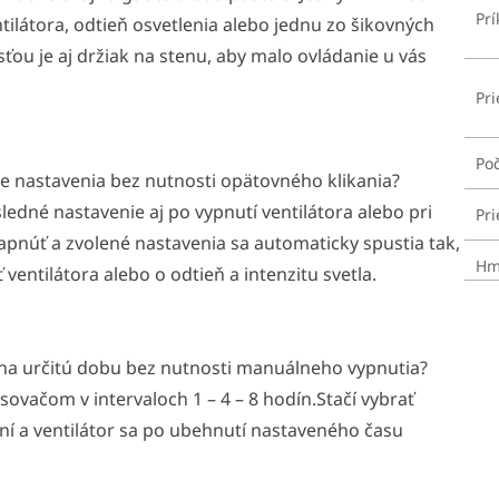
Pr
ntilátora, odtieň osvetlenia alebo jednu zo šikovných
sťou je aj držiak na stenu, aby malo ovládanie u vás
Pr
Poč
ie nastavenia bez nutnosti opätovného klikania?
ledné nastavenie aj po vypnutí ventilátora alebo pri
Pri
zapnúť a zvolené nastavenia sa automaticky spustia tak,
Hm
 ventilátora alebo o odtieň a intenzitu svetla.
 na určitú dobu bez nutnosti manuálneho vypnutia?
ovačom v intervaloch 1 – 4 – 8 hodín.Stačí vybrať
 a ventilátor sa po ubehnutí nastaveného času