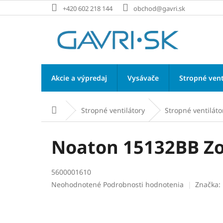
Prejsť
+420 602 218 144
obchod@gavri.sk
na
obsah
Akcie a výpredaj
Vysávače
Stropné vent
Stropné ventilátory
Stropné ventiláto
Domov
Noaton 15132BB Zoy
5600001610
Priemerné
Neohodnotené
Podrobnosti hodnotenia
Značka:
hodnotenie
produktu
je