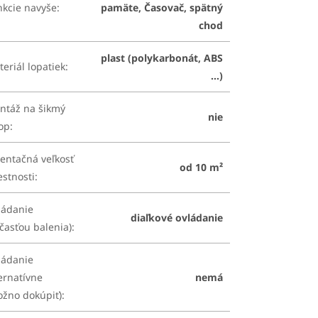
nkcie navyše
:
pamäte, Časovač, spätný
chod
plast (polykarbonát, ABS
eriál lopatiek
:
...)
ntáž na šikmý
nie
rop
:
entačná veľkosť
od 10 m²
estnosti
:
ládanie
diaľkové ovládanie
časťou balenia)
:
ládanie
ernatívne
nemá
ožno dokúpiť)
: