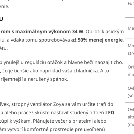
Fu
nie.
OU
Mat
orom s maximálnym výkonom 34 W
. Oproti klasickým
iu, a vďaka tomu spotrebováva
až 50% menej energie
,
Mo
étu.
st
ynulejšiu reguláciu otáčok a hlavne beží naozaj ticho.
Ori
, čo je tichšie ako napríklad vaša chladnička. A to
mi
ríjemnejší a nerušený spánok.
Ov
(sú
vek, stropný ventilátor Zoya sa vám určite trafí do
Ov
ia alebo práce? Skúste nastaviť studený odtieň
LED
alt
túpi k výškam. Plánujete večer s priateľmi alebo
(m
vám vytvorí komfortné prostredie pre uvoľnenú