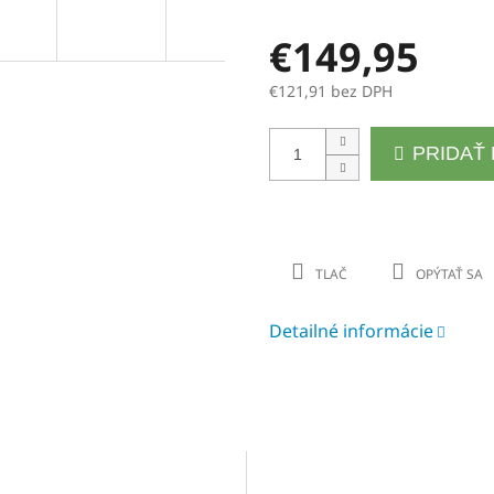
€149,95
A
€121,91 bez DPH
R
Jednotková
PRIDAŤ
cena:
M
TLAČ
OPÝTAŤ SA
O
Detailné informácie