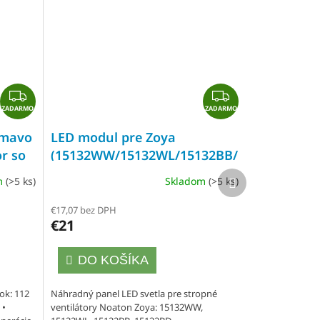
Z
Z
ZADARMO
A
ZADARMO
A
D
D
tmavo
LED modul pre Zoya
A
A
or so
(15132WW/15132WL/15132BB/15132BD),
R
R
náhradný diel
Ďalší
M
M
m
(>5 ks)
Skladom
(>5 ks)
produkt
O
O
€17,07 bez DPH
€21
DO KOŠÍKA
ok: 112
Náhradný panel LED svetla pre stropné
 •
ventilátory Noaton Zoya: 15132WW,