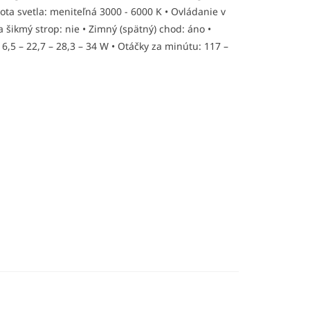
lota svetla: meniteľná 3000 - 6000 K • Ovládanie v
 šikmý strop: nie • Zimný (spätný) chod: áno •
16,5 – 22,7 – 28,3 – 34 W • Otáčky za minútu: 117 –