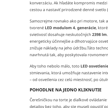
konverzáciu. Ak hľadáte kompromis medzi 
cestou a nastaviť prirodzené denné svetlo (
Samozrejme rovnako ako pri motore, tak ani
tvorené
LED modulom 4. generácie
, ktor
svietivosť dosahuje neskutočných
2398 lm
energeticky účinnejšie a dlhotrvajúce osve
znižuje náklady na jeho údržbu.Táto technol
navrhnutá tak, aby poskytovala rovnomerné
Aby toho nebolo málo, toto
LED osvetlenie
stmievania, ktorá umožňuje nastavenie inte
– od osvetlenia cez celú miestnosť, po útu
POHODLNE NA JEDNO KLIKNUTIE
Čerešničkou na torte je diaľkové ovládani
detailov bez toho, aby ste museli opustiť 