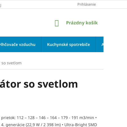
Prihlásenie
JOV
NÁKUPNÝ
Prázdny košík
KOŠÍK
vlhčovače vzduchu
Kuchynské spotrebiče
Aromaterapi
r so svetlom
átor so svetlom
prietok: 112 – 128 – 146 – 164 – 179 - 191 m3/min •
4. generácie (22,9 W / 2 398 lm) • Ultra-Bright SMD