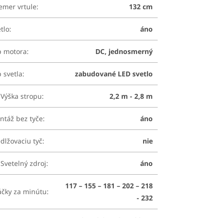
emer vrtule
:
132 cm
tlo
:
áno
p motora
:
DC, jednosmerný
 svetla
:
zabudované LED svetlo
Výška stropu
:
2,2 m - 2,8 m
ntáž bez tyče
:
áno
dlžovaciu tyč
:
nie
Svetelný zdroj
:
áno
117 – 155 – 181 – 202 – 218
áčky za minútu
:
- 232