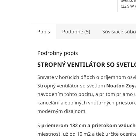
Svetlo: 
(22,9 W 
Popis
Podobné (5)
Súvisiace súbo
Podrobný popis
STROPNÝ VENTILÁTOR SO SVET
Snívate v horúcich dňoch o príjemnom osv
Stropný ventilátor so svetlom
Noaton Zoy
navodením tohto pocitu, a pritom priamo 
kancelárií alebo iných vnútorných priestor
moderným dizajnom.
S
priemerom 132 cm a prietokom vzduch
miestností už od 10 m2 a tiež určite ocení