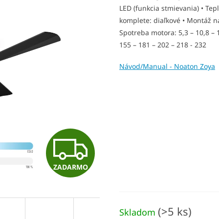
LED (funkcia stmievania) • Tep
komplete: diaľkové • Montáž na
Spotreba motora: 5,3 – 10,8 – 
155 – 181 – 202 – 218 - 232
Návod/Manual - Noaton Zoya
Z
ZADARMO
A
D
(>5 ks)
Skladom