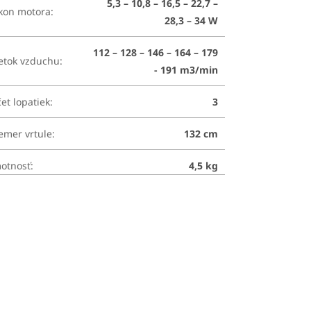
5,3 – 10,8 – 16,5 – 22,7 –
íkon motora
:
28,3 – 34 W
112 – 128 – 146 – 164 – 179
ietok vzduchu
:
- 191 m3/min
et lopatiek
:
3
emer vrtule
:
132 cm
otnosť
:
4,5 kg