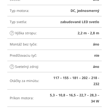
Typ motora
:
DC, jednosmerný
Typ svetla
:
zabudované LED svetlo
?
Výška stropu
:
2,2 m - 2,8 m
Montáž bez tyče
:
áno
Predlžovaciu tyč
:
nie
?
Svetelný zdroj
:
áno
117 – 155 – 181 – 202 – 218 -
Otáčky za minútu
:
232
5,3 – 10,8 – 16,5 – 22,7 – 28,3 –
Príkon motora
:
34 W