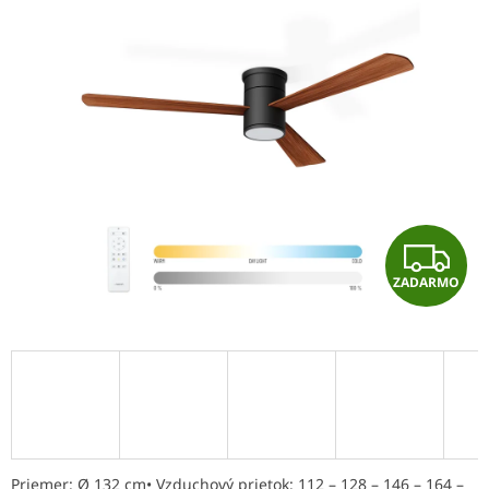
je
0,0
z
5
hviezdičiek.
Z
ZADARMO
A
D
A
R
M
Priemer: Ø 132 cm• Vzduchový prietok: 112 – 128 – 146 – 164 –