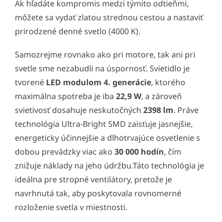
Ak hľadáte kompromis medzi týmito odtieňmi,
môžete sa vydať zlatou strednou cestou a nastaviť
prirodzené denné svetlo (4000 K).
Samozrejme rovnako ako pri motore, tak ani pri
svetle sme nezabudli na úspornosť. Svietidlo je
tvorené
LED modulom 4. generácie
, ktorého
maximálna spotreba je iba
22,9 W
, a zároveň
svietivosť dosahuje neskutočných
2398 lm
. Práve
technológia Ultra-Bright SMD zaisťuje jasnejšie,
energeticky účinnejšie a dlhotrvajúce osvetlenie s
dobou prevádzky viac ako
30 000 hodín
, čím
znižuje náklady na jeho údržbu.Táto technológia je
ideálna pre stropné ventilátory, pretože je
navrhnutá tak, aby poskytovala rovnomerné
rozloženie svetla v miestnosti.