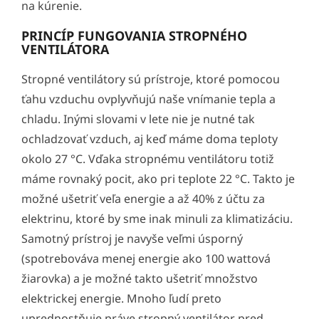
na kúrenie.
PRINCÍP FUNGOVANIA STROPNÉHO
VENTILÁTORA
Stropné ventilátory sú prístroje, ktoré pomocou
ťahu vzduchu ovplyvňujú naše vnímanie tepla a
chladu. Inými slovami v lete nie je nutné tak
ochladzovať vzduch, aj keď máme doma teploty
okolo 27 °C. Vďaka stropnému ventilátoru totiž
máme rovnaký pocit, ako pri teplote 22 °C. Takto je
možné ušetriť veľa energie a až 40% z účtu za
elektrinu, ktoré by sme inak minuli za klimatizáciu.
Samotný prístroj je navyše veľmi úsporný
(spotrebováva menej energie ako 100 wattová
žiarovka) a je možné takto ušetriť množstvo
elektrickej energie. Mnoho ľudí preto
uprednostňuje práve stropný ventilátor pred