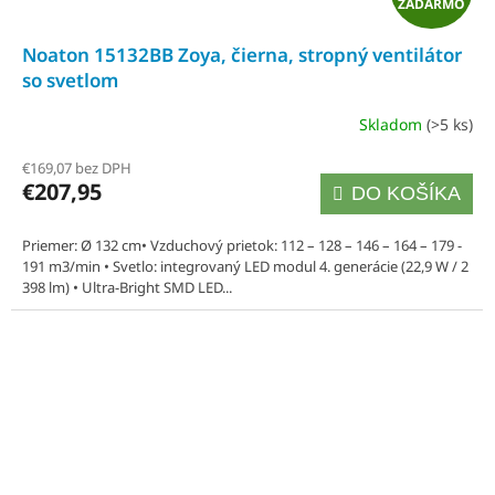
ZADARMO
A
Noaton 15132BB Zoya, čierna, stropný ventilátor
D
so svetlom
A
Skladom
(>5 ks)
R
€169,07 bez DPH
€207,95
DO KOŠÍKA
M
O
Priemer: Ø 132 cm• Vzduchový prietok: 112 – 128 – 146 – 164 – 179 -
191 m3/min • Svetlo: integrovaný LED modul 4. generácie (22,9 W / 2
398 lm) • Ultra-Bright SMD LED...