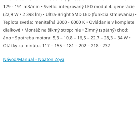
179 - 191 m3/min • Svetlo: integrovaný LED modul 4. generácie
O
(22,9 W / 2 398 lm) • Ultra-Bright SMD LED (funkcia stmievania) •
Teplota svetla: meniteľná 3000 - 6000 K • Ovládanie v komplete:
diaľkové • Montáž na šikmý strop: nie • Zimný (spätný) chod:
áno • Spotreba motora: 5,3 – 10,8 – 16,5 – 22,7 – 28,3 – 34 W •
Otáčky za minútu: 117 – 155 – 181 – 202 – 218 - 232
Návod/Manual - Noaton Zoya