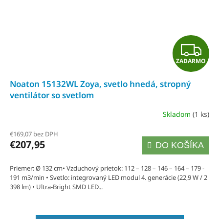
Z
ZADARMO
A
Noaton 15132WL Zoya, svetlo hnedá, stropný
D
ventilátor so svetlom
A
Skladom
(1 ks)
Priemerné
R
hodnotenie
€169,07 bez DPH
produktu
€207,95
DO KOŠÍKA
M
je
5,0
O
Priemer: Ø 132 cm• Vzduchový prietok: 112 – 128 – 146 – 164 – 179 -
191 m3/min • Svetlo: integrovaný LED modul 4. generácie (22,9 W / 2
z
398 lm) • Ultra-Bright SMD LED...
5
hviezdičiek.