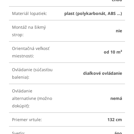
Materiál lopatiek
:
plast (polykarbonát, ABS ...)
Montáž na šikmý
nie
strop
:
Orientačná veľkosť
od 10 m²
miestnosti
:
Ovládanie (súčasťou
diaľkové ovládanie
balenia)
:
Ovládanie
alternatívne (možno
nemá
dokúpiť)
:
Priemer vrtule
:
132 cm
Svetlo
:
áno