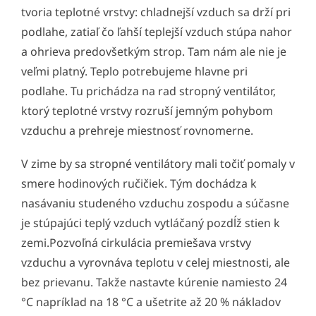
tvoria teplotné vrstvy: chladnejší vzduch sa drží pri
podlahe, zatiaľ čo ľahší teplejší vzduch stúpa nahor
a ohrieva predovšetkým strop. Tam nám ale nie je
veľmi platný. Teplo potrebujeme hlavne pri
podlahe. Tu prichádza na rad stropný ventilátor,
ktorý teplotné vrstvy rozruší jemným pohybom
vzduchu a prehreje miestnosť rovnomerne.
V zime by sa stropné ventilátory mali točiť pomaly v
smere hodinových ručičiek. Tým dochádza k
nasávaniu studeného vzduchu zospodu a súčasne
je stúpajúci teplý vzduch vytláčaný pozdĺž stien k
zemi.Pozvoľná cirkulácia premiešava vrstvy
vzduchu a vyrovnáva teplotu v celej miestnosti, ale
bez prievanu. Takže nastavte kúrenie namiesto 24
°C napríklad na 18 °C a ušetrite až 20 % nákladov