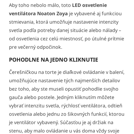
Aby toho nebolo málo, toto
LED osvetlenie
ventilátora
Noaton Zoya
je vybavené aj funkciou
stmievania, ktorá umožňuje nastavenie intenzity
svetla podľa potreby danej situácie alebo nálady –
od osvetlenia cez celú miestnosť, po útulné prítmie
pre večerný odpočinok.
POHODLNE NA JEDNO KLIKNUTIE
Čerešničkou na torte je diaľkové ovládanie v balení,
umožňujúce nastavenie tých najmenších detailov
bez toho, aby ste museli opustiť pohodlie svojho
gauča alebo postele. Jedným kliknutím môžete
vybrať intenzitu svetla, rýchlosť ventilátora, odtieň
osvetlenia alebo jednu zo šikovných funkcií, ktorou
je ventilátor vybavený. Súčasťou je aj držiak na
stenu, aby malo ovládanie u vás doma vždy svoje