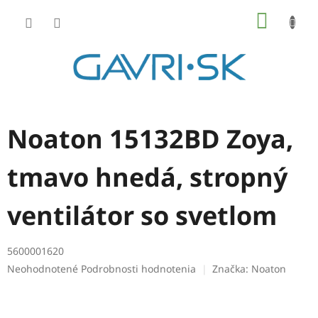
Prejsť
NÁKU
na
KOŠÍK
obsah
Noaton 15132BD Zoya,
tmavo hnedá, stropný
ventilátor so svetlom
5600001620
Priemerné
Neohodnotené
Podrobnosti hodnotenia
Značka:
Noaton
hodnotenie
produktu