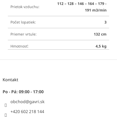
112 – 128 – 146 – 164 – 179 -
Prietok vzduchu
:
191 m3/min
Počet lopatiek
:
3
Priemer vrtule
:
132 cm
Hmotnosť
:
4,5 kg
Z
á
p
ä
Kontakt
t
i
Po - Pá: 09:00 - 17:00
e
obchod
@
gavri.sk
+420 602 218 144