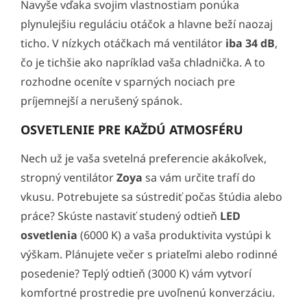
Navyše vďaka svojim vlastnostiam ponúka
plynulejšiu reguláciu otáčok a hlavne beží naozaj
ticho. V nízkych otáčkach má ventilátor
iba 34 dB
,
čo je tichšie ako napríklad vaša chladnička. A to
rozhodne oceníte v sparných nociach pre
príjemnejší a nerušený spánok.
OSVETLENIE PRE KAŽDÚ ATMOSFÉRU
Nech už je vaša svetelná preferencie akákoľvek,
stropný ventilátor
Zoya
sa vám určite trafí do
vkusu. Potrebujete sa sústrediť počas štúdia alebo
práce? Skúste nastaviť studený odtieň
LED
osvetlenia
(6000 K) a vaša produktivita vystúpi k
výškam. Plánujete večer s priateľmi alebo rodinné
posedenie? Teplý odtieň (3000 K) vám vytvorí
komfortné prostredie pre uvoľnenú konverzáciu.