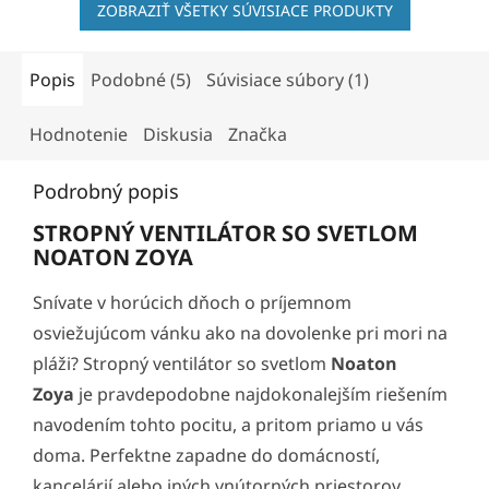
ZOBRAZIŤ VŠETKY SÚVISIACE PRODUKTY
Popis
Podobné (5)
Súvisiace súbory (1)
Hodnotenie
Diskusia
Značka
Podrobný popis
STROPNÝ VENTILÁTOR SO SVETLOM
NOATON ZOYA
Snívate v horúcich dňoch o príjemnom
osviežujúcom vánku ako na dovolenke pri mori na
pláži? Stropný ventilátor so svetlom
Noaton
Zoya
je pravdepodobne najdokonalejším riešením
navodením tohto pocitu, a pritom priamo u vás
doma. Perfektne zapadne do domácností,
kancelárií alebo iných vnútorných priestorov,