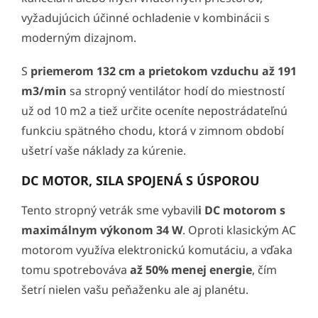
vyžadujúcich účinné ochladenie v kombinácii s
moderným dizajnom.
S
priemerom 132 cm a prietokom vzduchu až 191
m3/min
sa stropný ventilátor hodí do miestností
už od 10 m2 a tiež určite oceníte nepostrádateľnú
funkciu spätného chodu, ktorá v zimnom období
ušetrí vaše náklady za kúrenie.
DC MOTOR, SILA SPOJENÁ S ÚSPOROU
Tento stropný vetrák sme vybavil
i DC motorom s
maximálnym výkonom 34 W
. Oproti klasickým AC
motorom využíva elektronickú komutáciu, a vďaka
tomu spotrebováva
až 50% menej energie
, čím
šetrí nielen vašu peňaženku ale aj planétu.