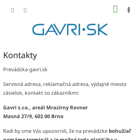
Prejsť
NÁKU
na
KOŠÍK
obsah
Kontakty
Prevádzka gavri.sk
Servisná adresa, reklamačná adresa, výdajné miesto
zásielok, kontakt so zákazníkmi:
Gavri s.r.o., areál Mrazírny Rovner
Masná 27/9, 602 00 Brno
Radi by sme Vás upozornili, že na prevádzke
bohužiaľ
nemáme terminál a je možné teda platiť iba v