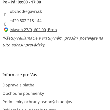
i
Po - Pá: 09:00 - 17:00
e
obchod
@
gavri.sk
+420 602 218 144
Masná 27/9, 602 00, Brno
(Všetky
reklamácie a vratky
nám, prosím, posielajte na
túto adresu prevádzky.
Informace pro Vás
Doprava a platba
Obchodné podmienky
Podmienky ochrany osobných údajov
Reklamácia a vrátenie tovaru