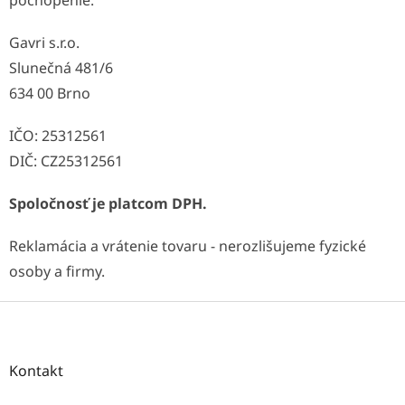
pochopenie.
Gavri s.r.o.
Slunečná 481/6
634 00 Brno
IČO: 25312561
DIČ: CZ25312561
Spoločnosť je platcom DPH.
Reklamácia a vrátenie tovaru - nerozlišujeme fyzické
osoby a firmy.
Z
á
p
ä
Kontakt
t