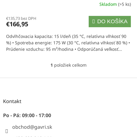
Skladom
(>5 ks)
Priemerné
hodnotenie
produktu
€135,73 bez DPH
DO KOŠÍKA
je
€166,95
5,0
z
Odvlhčovacia kapacita: 15 l/deň (35 °C, relatívna vlhkosť 90
5
%) • Spotreba energie: 175 W (30 °C, relatívna vlhkosť 80 %) •
hviezdičiek.
Prúdenie vzduchu: 95 m³/hodina • Odporúčaná veľkosť...
1
položiek celkom
O
v
l
Z
á
á
d
p
a
ä
Kontakt
c
t
i
i
e
Po - Pá: 09:00 - 17:00
p
e
r
obchod
@
gavri.sk
v