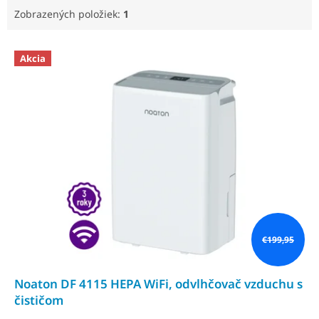
Zobrazených položiek:
1
V
Akcia
ý
p
i
s
p
r
o
d
u
k
t
o
€199,95
v
Noaton DF 4115 HEPA WiFi, odvlhčovač vzduchu s
čističom