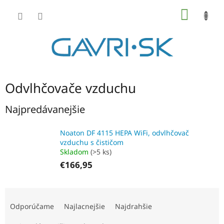
Prejsť
NÁKU
na
KOŠÍK
obsah
Odvlhčovače vzduchu
Najpredávanejšie
Noaton DF 4115 HEPA WiFi, odvlhčovač
vzduchu s čističom
Skladom
(>5 ks)
€166,95
R
a
Odporúčame
Najlacnejšie
Najdrahšie
d