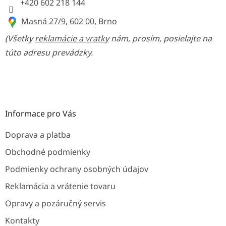
k
+420 602 218 144
y
v
Masná 27/9, 602 00, Brno
ý
p
(Všetky
reklamácie a vratky
nám, prosím, posielajte na
i
túto adresu prevádzky.
s
u
Informace pro Vás
Doprava a platba
Obchodné podmienky
Podmienky ochrany osobných údajov
Reklamácia a vrátenie tovaru
Opravy a pozáručný servis
Kontakty