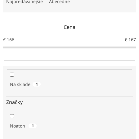
e
Najpredávanejšie
Abecedne
n
i
e
Cena
p
r
€
166
€
167
o
d
u
k
t
o
v
Na sklade
1
Značky
Noaton
1