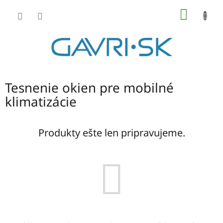
Prejsť
NÁKU
na
KOŠÍK
obsah
Tesnenie okien pre mobilné
klimatizácie
Produkty ešte len pripravujeme.