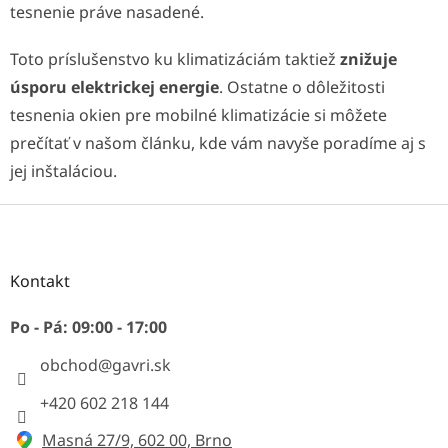
tesnenie práve nasadené.
Toto príslušenstvo ku klimatizáciám taktiež
znižuje
úsporu elektrickej energie
. Ostatne o dôležitosti
tesnenia okien pre mobilné klimatizácie si môžete
prečítať v našom článku, kde vám navyše poradíme aj s
jej inštaláciou.
Z
á
p
ä
Kontakt
t
i
Po - Pá: 09:00 - 17:00
e
obchod
@
gavri.sk
+420 602 218 144
Masná 27/9, 602 00, Brno