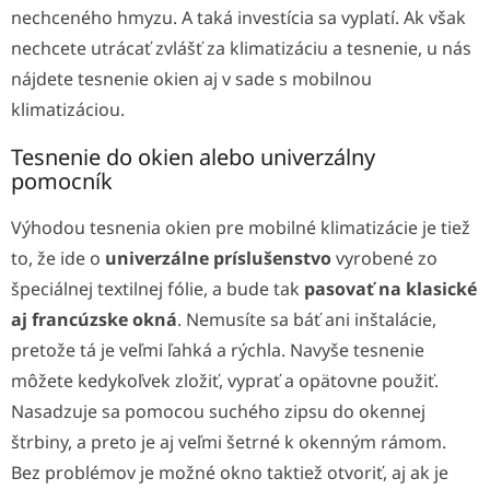
nechceného hmyzu. A taká investícia sa vyplatí. Ak však
nechcete utrácať zvlášť za klimatizáciu a tesnenie, u nás
nájdete tesnenie okien aj v sade s mobilnou
klimatizáciou.
Tesnenie do okien alebo univerzálny
pomocník
Výhodou tesnenia okien pre mobilné klimatizácie je tiež
to, že ide o
univerzálne príslušenstvo
vyrobené zo
špeciálnej textilnej fólie, a bude tak
pasovať na klasické
aj francúzske okná
. Nemusíte sa báť ani inštalácie,
pretože tá je veľmi ľahká a rýchla. Navyše tesnenie
môžete kedykoľvek zložiť, vyprať a opätovne použiť.
Nasadzuje sa pomocou suchého zipsu do okennej
štrbiny, a preto je aj veľmi šetrné k okenným rámom.
Bez problémov je možné okno taktiež otvoriť, aj ak je