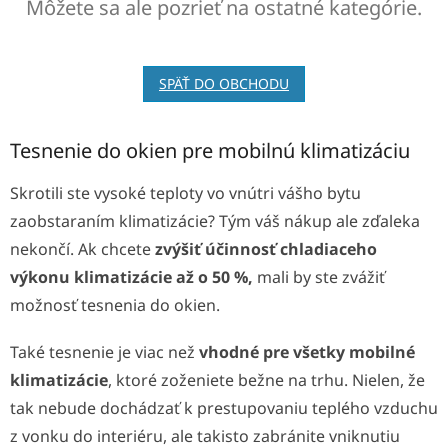
Môžete sa ale pozrieť na ostatné kategórie.
SPÄŤ DO OBCHODU
Tesnenie do okien pre mobilnú klimatizáciu
Skrotili ste vysoké teploty vo vnútri vášho bytu
zaobstaraním klimatizácie? Tým váš nákup ale zďaleka
nekončí. Ak chcete
zvýšiť účinnosť chladiaceho
výkonu klimatizácie až o 50 %,
mali by ste zvážiť
možnosť tesnenia do okien.
Také tesnenie je viac než
vhodné pre všetky mobilné
klimatizácie
, ktoré zoženiete bežne na trhu. Nielen, že
tak nebude dochádzať k prestupovaniu teplého vzduchu
z vonku do interiéru, ale takisto zabránite vniknutiu