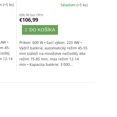
A
A
om
(>5 ks)
Skladom
(>5 ks)
Priemerné
hodnotenie
R
R
€86,98 bez DPH
produktu
€106,99
je
M
M
5,0
DO KOŠÍKA
z
O
O
5
hviezdičiek.
 AW •
Príkon: 600 W • Sací výkon: 220 AW •
im 45-
Výdrž batérie: automatický režim 45-55
stôt),
min (záleží na množstve nečistôt), eko
m 12-14
režim 75-85 min, max režim 12-14
min • Kapacita batérie: 3 000...