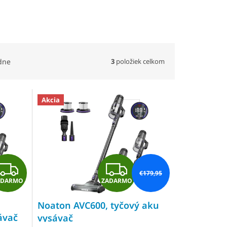
3
položiek celkom
dne
Akcia
Z
Z
€179,95
ZADARMO
ADARMO
A
A
Noaton AVC600, tyčový aku
D
D
ávač
vysávač