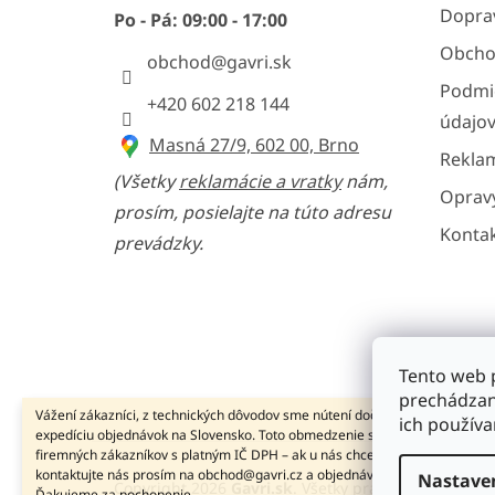
e
Doprav
Po - Pá: 09:00 - 17:00
Obcho
obchod
@
gavri.sk
Podmi
+420 602 218 144
údajo
Masná 27/9, 602 00, Brno
Reklam
(Všetky
reklamácie a vratky
nám,
Opravy
prosím, posielajte na túto adresu
Konta
prevádzky.
Tento web 
prechádzan
Vážení zákazníci, z technických dôvodov sme nútení dočasne pozastaviť
ich používa
expedíciu objednávok na Slovensko. Toto obmedzenie sa nevzťahuje na
firemných zákazníkov s platným IČ DPH – ak u nás chcete nakúpiť na firmu,
kontaktujte nás prosím na obchod@gavri.cz a objednávku vybavíme e-mai
Nastave
Copyright 2026
Gavri.sk
. Všetky práva vyhradené.
Ďakujeme za pochopenie.