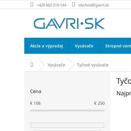
Prejsť
+420 602 218 144
obchod@gavri.sk
na
obsah
Akcie a výpredaj
Vysávače
Stropné vent
Vysávače
Tyčové vysávače
Domov
B
Tyč
o
č
Cena
Najpr
n
ý
€
106
€
250
p
a
n
e