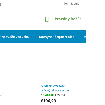
Prihlásenie
JOV
NÁKUPNÝ
Prázdny košík
KOŠÍK
vlhčovače vzduchu
Kuchynské spotrebiče
Aromaterapi
Noaton AVC600,
tyčový aku vysávač
vač
Skladom
(>5 ks)
€106,99