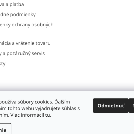
a a platba
p
r
dné podmienky
v
k
enky ochrany osobných
y
v
v
ý
ácia a vrátenie tovaru
p
i
 a pozáručný servis
s
u
kty
používa súbory cookies. Ďalším
Gavri.cz
Gavri.es
Noaton.cz
Noaton.de
Odmietnuť
ím tohto webu vyjadrujete súhlas s
ním. Viac informácií
tu
.
lom.
nie