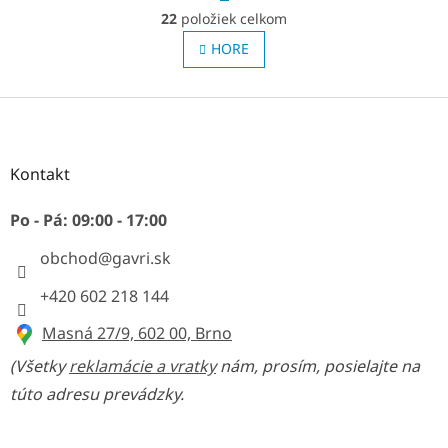
r
22
položiek celkom
á
O
n
v
HORE
k
l
o
á
v
d
Z
a
a
n
á
c
i
p
i
e
ä
Kontakt
e
t
p
r
i
Po - Pá: 09:00 - 17:00
v
e
k
obchod
@
gavri.sk
y
v
+420 602 218 144
ý
p
Masná 27/9, 602 00, Brno
i
s
(Všetky
reklamácie a vratky
nám, prosím, posielajte na
u
túto adresu prevádzky.