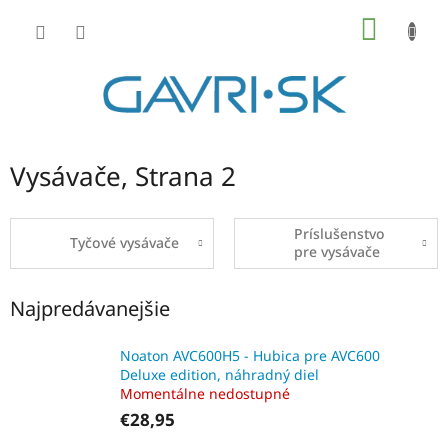
Prejsť
NÁKU
na
KOŠÍK
obsah
Vysávače
, Strana 2
Príslušenstvo
Tyčové vysávače
pre vysávače
Najpredávanejšie
Noaton AVC600H5 - Hubica pre AVC600
Deluxe edition, náhradný diel
Momentálne nedostupné
€28,95