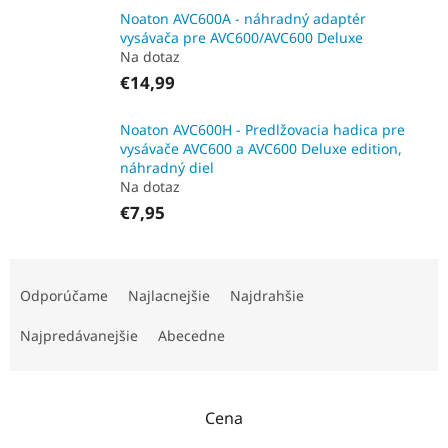
Noaton AVC600A - náhradný adaptér
vysávača pre AVC600/AVC600 Deluxe
Na dotaz
€14,99
Noaton AVC600H - Predlžovacia hadica pre
vysávače AVC600 a AVC600 Deluxe edition,
náhradný diel
Na dotaz
€7,95
R
a
Odporúčame
Najlacnejšie
Najdrahšie
d
e
Najpredávanejšie
Abecedne
n
i
e
Cena
p
r