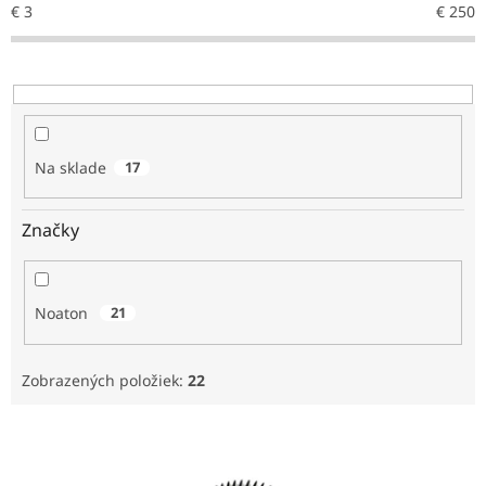
€
3
€
250
o
d
u
k
t
o
v
Na sklade
17
Značky
Noaton
21
Zobrazených položiek:
22
V
ý
p