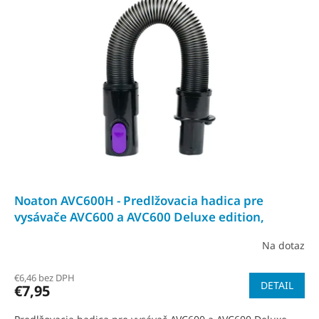
i
s
p
r
o
d
u
k
t
o
v
Noaton AVC600H - Predlžovacia hadica pre
vysávače AVC600 a AVC600 Deluxe edition,
náhradný diel
Na dotaz
€6,46 bez DPH
DETAIL
€7,95