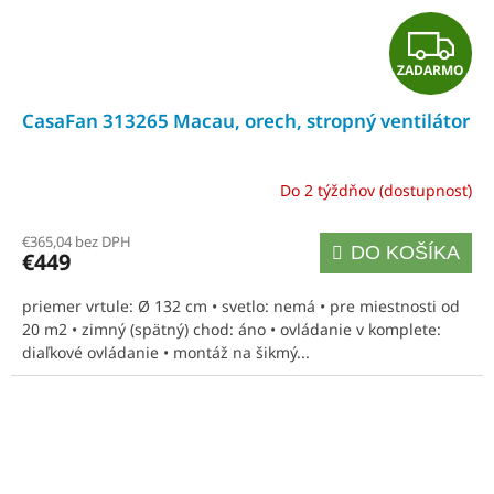
Z
ZADARMO
A
CasaFan 313265 Macau, orech, stropný ventilátor
D
A
Do 2 týždňov (dostupnosť)
R
€365,04 bez DPH
DO KOŠÍKA
€449
M
priemer vrtule: Ø 132 cm • svetlo: nemá • pre miestnosti od
O
20 m2 • zimný (spätný) chod: áno • ovládanie v komplete:
diaľkové ovládanie • montáž na šikmý...