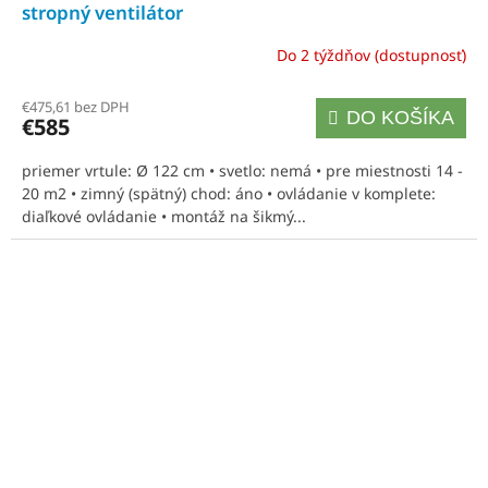
D
stropný ventilátor
A
Do 2 týždňov (dostupnosť)
R
€475,61 bez DPH
DO KOŠÍKA
€585
M
priemer vrtule: Ø 122 cm • svetlo: nemá • pre miestnosti 14 -
O
20 m2 • zimný (spätný) chod: áno • ovládanie v komplete:
diaľkové ovládanie • montáž na šikmý...