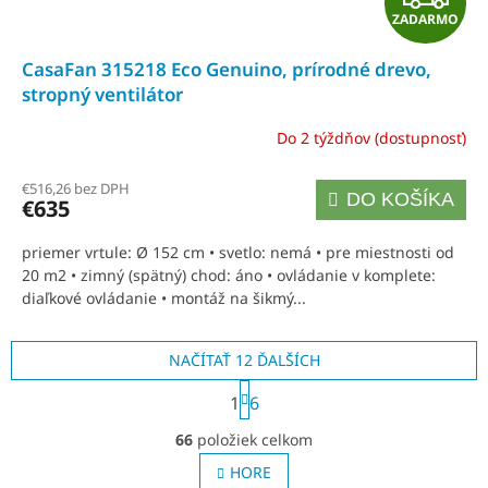
ZADARMO
A
CasaFan 315218 Eco Genuino, prírodné drevo,
D
stropný ventilátor
A
Do 2 týždňov (dostupnosť)
R
€516,26 bez DPH
DO KOŠÍKA
€635
M
priemer vrtule: Ø 152 cm • svetlo: nemá • pre miestnosti od
O
20 m2 • zimný (spätný) chod: áno • ovládanie v komplete:
diaľkové ovládanie • montáž na šikmý...
NAČÍTAŤ 12 ĎALŠÍCH
S
1
6
t
O
r
66
položiek celkom
á
v
n
l
HORE
k
á