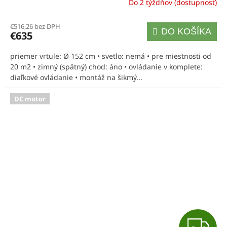
Do 2 týždňov (dostupnosť)
R
€516,26 bez DPH
DO KOŠÍKA
€635
M
priemer vrtule: Ø 152 cm • svetlo: nemá • pre miestnosti od
O
20 m2 • zimný (spätný) chod: áno • ovládanie v komplete:
diaľkové ovládanie • montáž na šikmý...
DC motor
Z