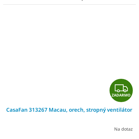
Z
ZADARMO
A
CasaFan 313267 Macau, orech, stropný ventilátor
D
A
Na dotaz