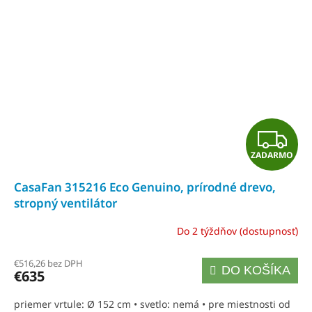
Z
ZADARMO
A
CasaFan 315216 Eco Genuino, prírodné drevo,
D
stropný ventilátor
A
Do 2 týždňov (dostupnosť)
R
€516,26 bez DPH
DO KOŠÍKA
€635
M
priemer vrtule: Ø 152 cm • svetlo: nemá • pre miestnosti od