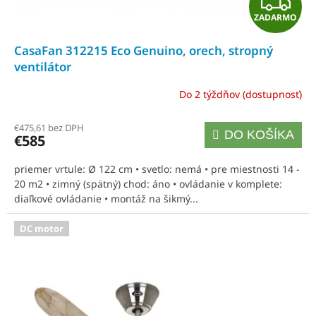
Z
o
v
ZADARMO
A
CasaFan 312215 Eco Genuino, orech, stropný
D
ventilátor
A
Do 2 týždňov (dostupnosť)
R
€475,61 bez DPH
DO KOŠÍKA
€585
M
priemer vrtule: Ø 122 cm • svetlo: nemá • pre miestnosti 14 -
O
20 m2 • zimný (spätný) chod: áno • ovládanie v komplete:
diaľkové ovládanie • montáž na šikmý...
DC motor