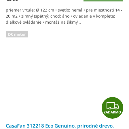
M
priemer vrtule: Ø 122 cm • svetlo: nemá • pre miestnosti 14 -
O
20 m2 • zimný (spätný) chod: áno • ovládanie v komplete:
diaľkové ovládanie • montáž na šikmý...
DC motor
Z
ZADARMO
A
CasaFan 312218 Eco Genuino, prírodné drevo,