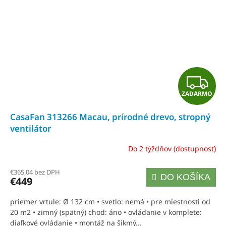
Z
ZADARMO
A
CasaFan 313266 Macau, prírodné drevo, stropný
D
ventilátor
A
Do 2 týždňov (dostupnosť)
R
€365,04 bez DPH
DO KOŠÍKA
€449
M
priemer vrtule: Ø 132 cm • svetlo: nemá • pre miestnosti od
O
20 m2 • zimný (spätný) chod: áno • ovládanie v komplete:
diaľkové ovládanie • montáž na šikmý...