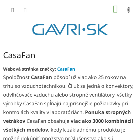
Prejsť
NÁKU
na
KOŠÍK
obsah
CasaFan
Webová stránka značky:
CasaFan
Spoločnosť
CasaFan
pôsobí už viac ako 25 rokov na
trhu so vzduchotechnikou. Či už sa jedná o konvektory,
odvlhčovače vzduchu alebo stropné ventilátory, všetky
výrobky CasaFan spĺňajú najprísnejšie požiadavky pri
kontrolách kvality v laboratóriách.
Ponuka stropných
vetrákov
CasaFan obsahuje
viac ako 3000 kombinácií
všetkých modelov
, kedy k základnému produktu je
možné dokúpiť množstvo príslušenstva ako sú