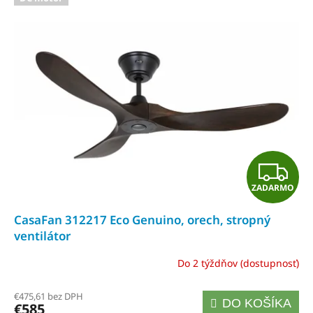
Z
ZADARMO
A
CasaFan 312217 Eco Genuino, orech, stropný
D
ventilátor
A
Do 2 týždňov (dostupnosť)
R
€475,61 bez DPH
DO KOŠÍKA
€585