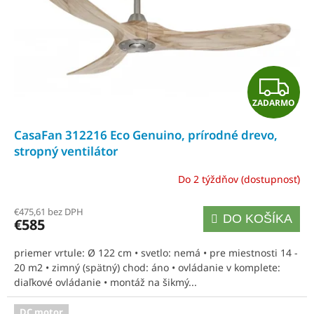
Z
ZADARMO
A
CasaFan 312216 Eco Genuino, prírodné drevo,
D
stropný ventilátor
A
Do 2 týždňov (dostupnosť)
R
€475,61 bez DPH
DO KOŠÍKA
€585
M
priemer vrtule: Ø 122 cm • svetlo: nemá • pre miestnosti 14 -
O
20 m2 • zimný (spätný) chod: áno • ovládanie v komplete:
diaľkové ovládanie • montáž na šikmý...
DC motor