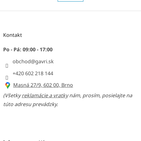
o
d
v
a
Z
a
c
n
á
i
i
p
e
e
ä
Kontakt
p
t
r
v
i
Po - Pá: 09:00 - 17:00
k
e
y
obchod
@
gavri.sk
v
ý
+420 602 218 144
p
i
Masná 27/9, 602 00, Brno
s
u
(Všetky
reklamácie a vratky
nám, prosím, posielajte na
túto adresu prevádzky.