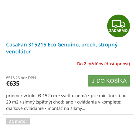
Z
ZADARMO
A
CasaFan 315215 Eco Genuino, orech, stropný
D
ventilátor
A
Do 2 týždňov (dostupnosť)
R
€516,26 bez DPH
DO KOŠÍKA
€635
M
priemer vrtule: Ø 152 cm • svetlo: nemá • pre miestnosti od
O
20 m2 • zimný (spätný) chod: áno • ovládanie v komplete:
diaľkové ovládanie • montáž na šikmý...
DC motor