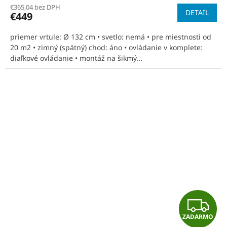
R
€365,04 bez DPH
DETAIL
€449
M
priemer vrtule: Ø 132 cm • svetlo: nemá • pre miestnosti od
O
20 m2 • zimný (spätný) chod: áno • ovládanie v komplete:
diaľkové ovládanie • montáž na šikmý...
Z
ZADARMO
A