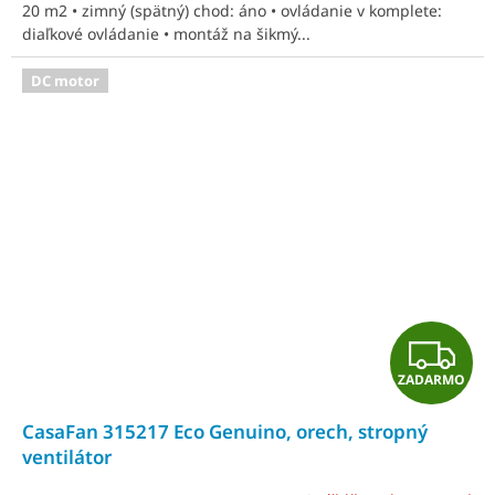
O
20 m2 • zimný (spätný) chod: áno • ovládanie v komplete:
diaľkové ovládanie • montáž na šikmý...
DC motor
Z
ZADARMO
A
CasaFan 315217 Eco Genuino, orech, stropný
D
ventilátor
A