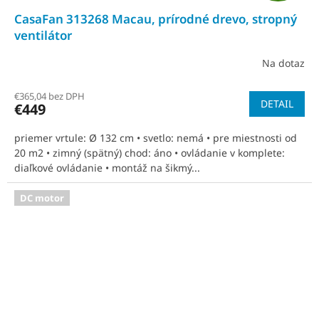
CasaFan 313268 Macau, prírodné drevo, stropný
D
ventilátor
A
Na dotaz
R
€365,04 bez DPH
DETAIL
€449
M
priemer vrtule: Ø 132 cm • svetlo: nemá • pre miestnosti od
O
20 m2 • zimný (spätný) chod: áno • ovládanie v komplete:
diaľkové ovládanie • montáž na šikmý...
DC motor