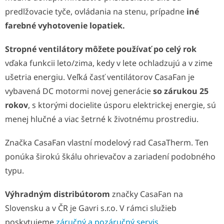
predlžovacie tyče, ovládania na stenu, prípadne
iné
farebné vyhotovenie lopatiek.
Stropné ventilátory môžete používať po celý rok
vďaka funkcii leto/zima, kedy v lete ochladzujú a v zime
ušetria energiu. Veľká časť ventilátorov CasaFan je
vybavená DC motormi novej generácie
so zárukou 25
rokov
, s ktorými docielite úsporu elektrickej energie, sú
menej hlučné a viac šetrné k životnému prostrediu.
Značka CasaFan vlastní modelový rad CasaTherm. Ten
ponúka širokú škálu ohrievačov a zariadení podobného
typu.
Výhradným distribútorom
značky CasaFan na
Slovensku a v ČR je Gavri s.r.o. V rámci služieb
poskytujeme
záručný a pozáručný servis
.