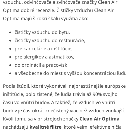
vzduchu, odvlhčovače a zvlhčovače značky Clean Air
Optima dobré recenzie. Čističky vzduchu Clean Air
Optima majú širokú škálu využitia ako:
čističky vzduchu do bytu,
čističky vzduchu do reštaurácie,
pre kancelárie a inštitúcie,
pre alergikov a astmatikov,
do ordinácií a pracovísk
a všeobecne do miest s vyššou koncentráciou ľudí.
Podľa štúdií, ktoré vykonávali najprestížnejšie európske
inštitúcie, bolo zistené, že ľudia trávia až 90% svojho
času vo vnútri budov. A taktiež, že vzduch vo vnútri
budov je častokrát znečistený viac než vzduch vonkajší.
Kvôli tomu sa v prístrojoch značky
Clean Air Optima
nachádzajú
kvalitné filtre
, ktoré veľmi efektívne ničia