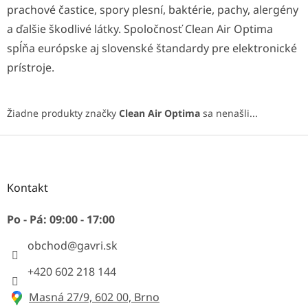
prachové častice, spory plesní, baktérie, pachy, alergény
a ďalšie škodlivé látky. Spoločnosť Clean Air Optima
spĺňa európske aj slovenské štandardy pre elektronické
prístroje.
Žiadne produkty značky
Clean Air Optima
sa nenašli...
Z
á
p
ä
Kontakt
t
i
Po - Pá: 09:00 - 17:00
e
obchod
@
gavri.sk
+420 602 218 144
Masná 27/9, 602 00, Brno