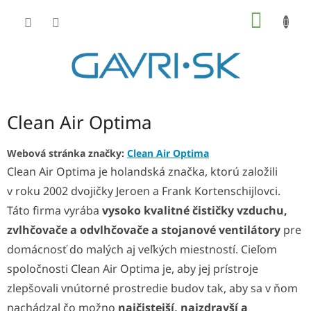
Prejsť
NÁKU
na
KOŠÍK
obsah
Clean Air Optima
Webová stránka značky:
Clean Air Optima
Clean Air Optima je holandská značka, ktorú založili
v roku 2002 dvojičky Jeroen a Frank Kortenschijlovci.
Táto firma vyrába
vysoko kvalitné čističky vzduchu,
zvlhčovače a odvlhčovače a stojanové ventilátory
pre
domácnosť do malých aj veľkých miestností. Cieľom
spoločnosti Clean Air Optima je, aby jej prístroje
zlepšovali vnútorné prostredie budov tak, aby sa v ňom
nachádzal čo možno
najčistejší, najzdravší a