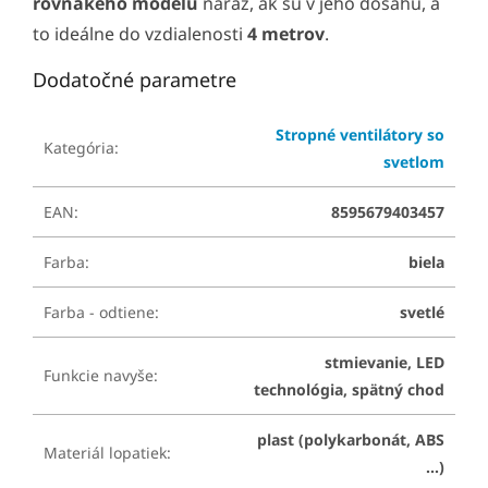
rovnakého modelu
naraz, ak sú v jeho dosahu, a
to ideálne do vzdialenosti
4 metrov
.
Dodatočné parametre
Stropné ventilátory so
Kategória
:
svetlom
EAN
:
8595679403457
Farba
:
biela
Farba - odtiene
:
svetlé
stmievanie, LED
Funkcie navyše
:
technológia, spätný chod
plast (polykarbonát, ABS
Materiál lopatiek
:
...)