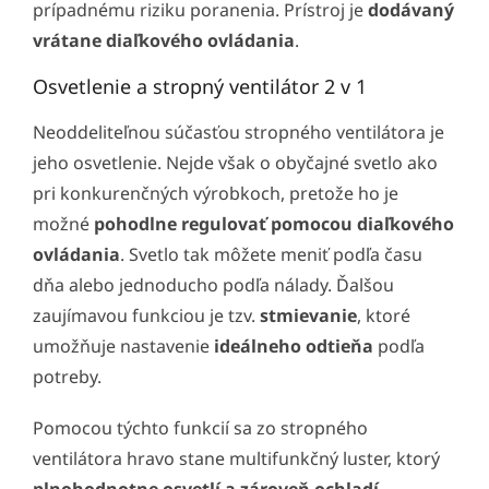
prípadnému riziku poranenia. Prístroj je
dodávaný
vrátane diaľkového ovládania
.
Osvetlenie a stropný ventilátor 2 v 1
Neoddeliteľnou súčasťou stropného ventilátora je
jeho osvetlenie. Nejde však o obyčajné svetlo ako
pri konkurenčných výrobkoch, pretože ho je
možné
pohodlne regulovať pomocou diaľkového
ovládania
. Svetlo tak môžete meniť podľa času
dňa alebo jednoducho podľa nálady. Ďalšou
zaujímavou funkciou je tzv.
stmievanie
, ktoré
umožňuje nastavenie
ideálneho odtieňa
podľa
potreby.
Pomocou týchto funkcií sa zo stropného
ventilátora hravo stane multifunkčný luster, ktorý
plnohodnotne osvetlí a zároveň ochladí