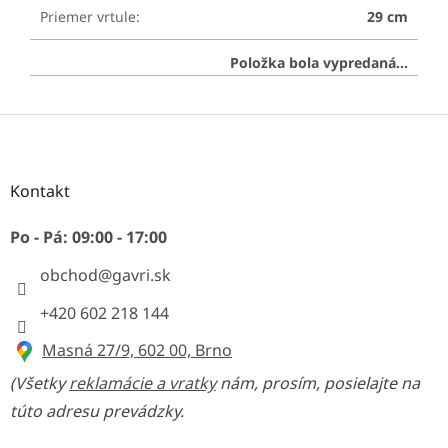
Priemer vrtule
:
29 cm
Položka bola vypredaná…
Z
á
p
ä
Kontakt
t
i
Po - Pá: 09:00 - 17:00
e
obchod
@
gavri.sk
+420 602 218 144
Masná 27/9, 602 00, Brno
(Všetky
reklamácie a vratky
nám, prosím, posielajte na
túto adresu prevádzky.