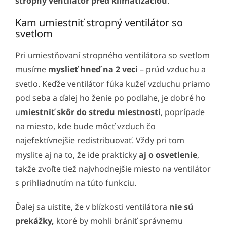
stropný ventilátor pred klimatizáciou
.
Kam umiestniť stropný ventilátor so
svetlom
Pri umiestňovaní stropného ventilátora so svetlom
musíme
myslieť hneď na 2 veci
– prúd vzduchu a
svetlo. Keďže ventilátor fúka kužeľ vzduchu priamo
pod seba a ďalej ho ženie po podlahe, je dobré ho
u
miestniť skôr do stredu miestnosti
, poprípade
na miesto, kde bude môcť vzduch čo
najefektívnejšie redistribuovať. Vždy pri tom
myslite aj na to, že ide prakticky
aj o osvetlenie
,
takže zvoľte tiež najvhodnejšie miesto na ventilátor
s prihliadnutím na túto funkciu.
Ďalej sa uistite, že v blízkosti ventilátora
nie sú
prekážky,
ktoré by mohli brániť správnemu