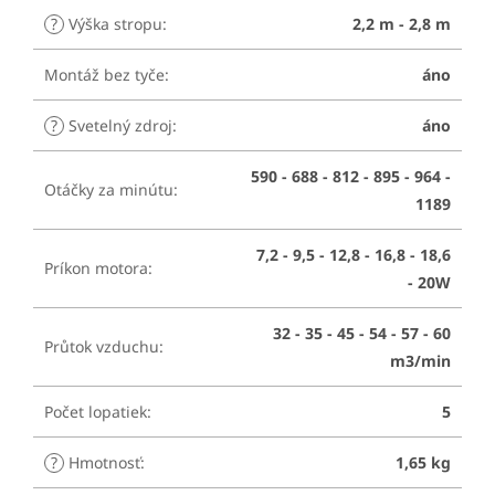
?
Výška stropu
:
2,2 m - 2,8 m
Montáž bez tyče
:
áno
?
Svetelný zdroj
:
áno
590 - 688 - 812 - 895 - 964 -
Otáčky za minútu
:
1189
7,2 - 9,5 - 12,8 - 16,8 - 18,6
Príkon motora
:
- 20W
32 - 35 - 45 - 54 - 57 - 60
Průtok vzduchu
:
m3/min
Počet lopatiek
:
5
?
Hmotnosť
:
1,65 kg