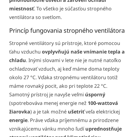
miestnosť
. To všetko je súčasťou stropného
ventilátora so svetlom.
Princíp fungovania stropného ventilátora
Stropné ventilátory sú prístroje, ktoré pomocou
ťahu vzduchu
ovplyvňujú naše vnímanie tepla a
chladu
. Inými slovami v lete nie je nutné natoľko
ochladzovať vzduch, aj keď máme doma teploty
okolo 27 °C. Vďaka stropnému ventilátoru totiž
máme rovnaký pocit, ako pri teplote 22 °C.
Samotný prístroj je navyše veľmi
úsporný
(spotrebováva menej energie než
100-wattová
žiarovka
) a je tak možné
ušetriť
veľa elektrickej
energie
. Práve vďaka príjemnému a prirodzene
vznikajúcemu vánku mnoho ľudí
uprednostňuje