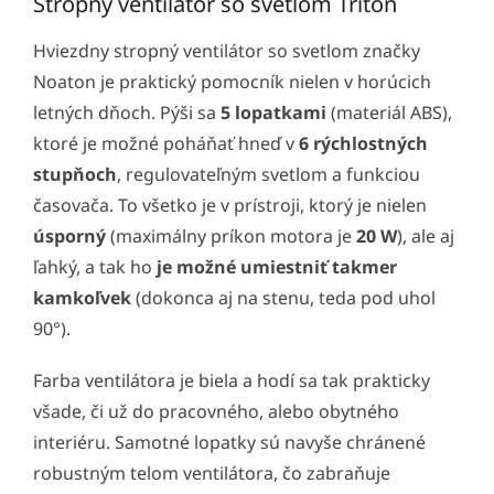
Stropný ventilátor so svetlom Triton
Hviezdny stropný ventilátor so svetlom značky
Noaton je praktický pomocník nielen v horúcich
letných dňoch. Pýši sa
5 lopatkami
(materiál ABS),
ktoré je možné poháňať hneď v
6 rýchlostných
stupňoch
, regulovateľným svetlom a funkciou
časovača. To všetko je v prístroji, ktorý je nielen
úsporný
(maximálny príkon motora je
20 W
), ale aj
ľahký, a tak ho
je možné umiestniť takmer
kamkoľvek
(dokonca aj na stenu, teda pod uhol
90°).
Farba ventilátora je biela a hodí sa tak prakticky
všade, či už do pracovného, alebo obytného
interiéru. Samotné lopatky sú navyše chránené
robustným telom ventilátora, čo zabraňuje