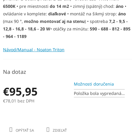
6500K
• pre miestnosti
do 14 m2
• zimný (spätný) chod:
áno
•
O
ovládanie v komplete:
diaľkové
• montáž na šikmý strop:
áno
(max 90 °,
možno montovať aj na stenu
) • spotreba
7,2 - 9,5 -
12,8 - 16,8 - 18,6 - 20 W
• otáčky za minútu:
590 - 688 - 812 - 895
- 964 - 1189
Návod/Manual - Noaton Triton
Na dotaz
Možnosti doručenia
€95,95
Položka bola vypredaná…
€78,01 bez DPH
Jednotková
cena:
OPÝTAŤ SA
ZDIEĽAŤ