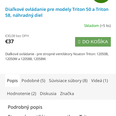
A
Diaľkové ovládanie pre modely Triton 50 a Triton
D
58, náhradný diel
A
Skladom
(>5 ks)
R
€30,08 bez DPH
€37
DO KOŠÍKA
M
O
Diaľkové ovládanie - pre stropné ventilátory Noaton Triton: 12050B,
12050W a 12058B, 12058W.
Popis
Podobné (5)
Súvisiace súbory (8)
Videá (1)
Hodnotenie (2)
Diskusia
Značka
Podrobný popis