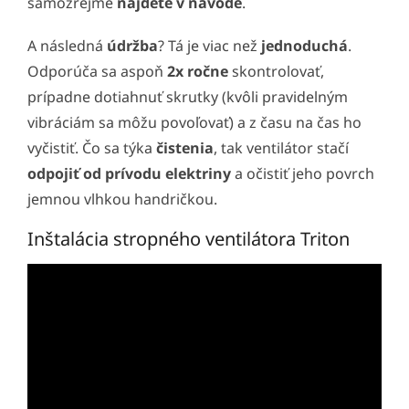
samozrejme
nájdete v návode
.
A následná
údržba
? Tá je viac než
jednoduchá
.
Odporúča sa aspoň
2x ročne
skontrolovať,
prípadne dotiahnuť skrutky (kvôli pravidelným
vibráciám sa môžu povoľovať) a z času na čas ho
vyčistiť. Čo sa týka
čistenia
, tak ventilátor stačí
odpojiť od prívodu elektriny
a očistiť jeho povrch
jemnou vlhkou handričkou.
Inštalácia stropného ventilátora Triton