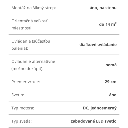
Montáž na šikmý strop
:
áno, na stenu
Orientačná veľkosť
do 14 m²
miestnosti
:
Ovládanie (súčasťou
diaľkové ovládanie
balenia)
:
Ovládanie alternatívne
nemá
(možno dokúpiť)
:
Priemer vrtule
:
29 cm
Svetlo
:
áno
Typ motora
:
DC, jednosmerný
Typ svetla
:
zabudované LED svetlo