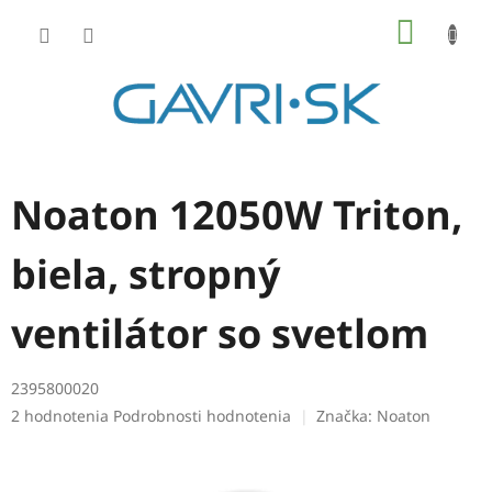
Prejsť
NÁKU
na
KOŠÍK
obsah
Noaton 12050W Triton,
biela, stropný
ventilátor so svetlom
2395800020
Priemerné
2 hodnotenia
Podrobnosti hodnotenia
Značka:
Noaton
hodnotenie
produktu