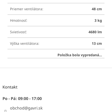
Priemer ventilátora
:
48 cm
Hmotnosť
:
3 kg
Svietivosť
:
4680 lm
Výška ventilátora
:
13 cm
Položka bola vypredaná…
Z
á
p
ä
Kontakt
t
i
Po - Pá: 09:00 - 17:00
e
obchod
@
gavri.sk