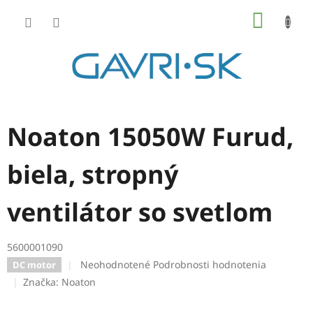
Prejsť
NÁKU
na
KOŠÍK
obsah
Noaton 15050W Furud,
biela, stropný
ventilátor so svetlom
5600001090
Priemerné
Neohodnotené
Podrobnosti hodnotenia
DC motor
hodnotenie
Značka:
Noaton
produktu