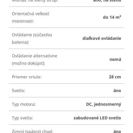
Orientačná veľkosť
do 14 m²
miestnosti
:
Ovládanie (súčasťou
diaľkové ovládanie
balenia)
:
Ovládanie alternatívne
nemá
(možno dokúpiť)
:
Priemer vrtule
:
28 cm
Svetlo
:
áno
Typ motora
:
DC, jednosmerný
Typ svetla
:
zabudované LED svetlo
Zimný (spätný) chod
:
áno