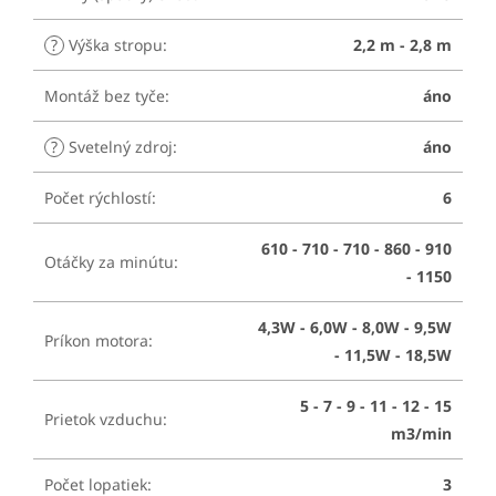
?
Výška stropu
:
2,2 m - 2,8 m
Montáž bez tyče
:
áno
?
Svetelný zdroj
:
áno
Počet rýchlostí
:
6
610 - 710 - 710 - 860 - 910
Otáčky za minútu
:
- 1150
4,3W - 6,0W - 8,0W - 9,5W
Príkon motora
:
- 11,5W - 18,5W
5 - 7 - 9 - 11 - 12 - 15
Prietok vzduchu
:
m3/min
Počet lopatiek
:
3