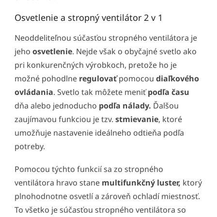
Osvetlenie a stropný ventilátor 2 v 1
Neoddeliteľnou súčasťou stropného ventilátora je
jeho
osvetlenie
. Nejde však o obyčajné svetlo ako
pri konkurenčných výrobkoch, pretože ho je
možné pohodlne
regulovať
pomocou
diaľkového
ovládania
. Svetlo tak môžete meniť
podľa času
dňa alebo jednoducho
podľa nálady.
Ďalšou
zaujímavou funkciou je tzv.
stmievanie
, ktoré
umožňuje nastavenie ideálneho odtieňa podľa
potreby.
Pomocou týchto funkcií sa zo stropného
ventilátora hravo stane
multifunkčný luster,
ktorý
plnohodnotne osvetlí a zároveň ochladí miestnosť.
To všetko je súčasťou stropného ventilátora so