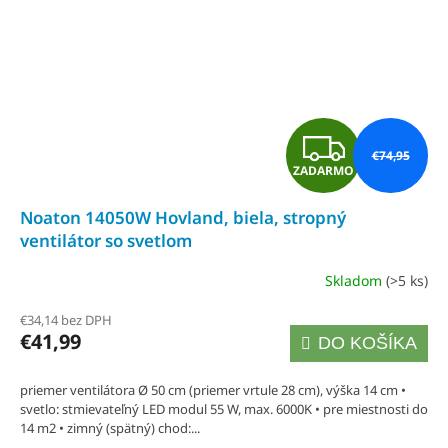
Z
€74,95
ZADARMO
A
Noaton 14050W Hovland, biela, stropný
D
ventilátor so svetlom
A
Skladom
(>5 ks)
Priemerné
R
hodnotenie
€34,14 bez DPH
produktu
€41,99
DO KOŠÍKA
M
je
5,0
O
priemer ventilátora Ø 50 cm (priemer vrtule 28 cm), výška 14 cm •
svetlo: stmievateľný LED modul 55 W, max. 6000K • pre miestnosti do
z
14 m2 • zimný (spätný) chod:...
5