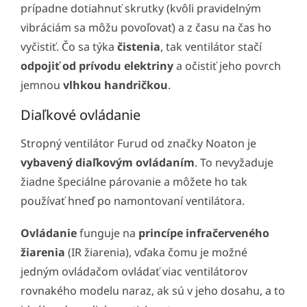
prípadne dotiahnuť skrutky (kvôli pravidelným
vibráciám sa môžu povoľovať) a z času na čas ho
vyčistiť. Čo sa týka
čistenia
, tak ventilátor stačí
odpojiť od prívodu elektriny
a očistiť jeho povrch
jemnou
vlhkou handričkou
.
Diaľkové ovládanie
Stropný ventilátor Furud od značky Noaton je
vybavený diaľkovým ovládaním
. To nevyžaduje
žiadne špeciálne párovanie a môžete ho tak
používať hneď po namontovaní ventilátora.
Ovládanie
funguje na
princípe infračerveného
žiarenia
(IR žiarenia), vďaka čomu je možné
jedným ovládačom ovládať viac ventilátorov
rovnakého modelu naraz, ak sú v jeho dosahu, a to