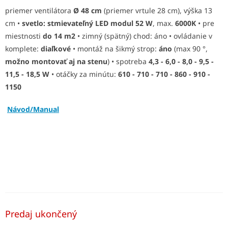
M
priemer ventilátora
Ø 48 cm
(priemer vrtule 28 cm), výška 13
cm •
svetlo: stmievateľný
LED modul 52 W
, max.
6000K
• pre
O
miestnosti
do 14 m2
• zimný (spätný) chod: áno • ovládanie v
komplete:
diaľkové
• montáž na šikmý strop:
áno
(max 90 °,
možno montovať aj na stenu
) • spotreba
4,3 - 6,0 - 8,0 - 9,5 -
11,5 - 18,5 W
• otáčky za minútu:
610 - 710 - 710 - 860 - 910 -
1150
Návod/Manual
Predaj ukončený