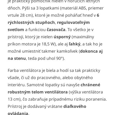
je praktický pomocník nielen v horúcich letných
dňoch. Pýši sa 3 lopatkami (materiál ABS, priemer
vrtule 28 cm), ktoré je možné poháňať hneď v
6
rýchlostných stupňoch
,
regulovateľným
svetlom
a funkciou
časovača
. To všetko je v
prístroji, ktorý je nielen
úsporný
(maximálny
príkon motora je 18,5 W), ale aj
ľahký
, a tak ho je
možné umiestniť takmer kamkoľvek (
dokonca aj
na stenu
, teda pod uhol 90°).
Farba ventilátora je biela a hodí sa tak prakticky
všade, či už do pracovného, alebo obytného
interiéru. Samotné lopatky sú navyše
chránené
robustným telom ventilátora
(výška ventilátora
13 cm), čo zabraňuje prípadnému riziku poranenia.
Prístroj je dodávaný vrátane
diaľkového
ovládania
.