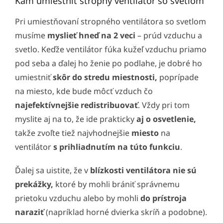
Kam umiestniť stropný ventilátor so svetlom
Pri umiestňovaní stropného ventilátora so svetlom
musíme
myslieť hneď na 2 veci
– prúd vzduchu a
svetlo. Keďže ventilátor fúka kužeľ vzduchu priamo
pod seba a ďalej ho ženie po podlahe, je dobré ho
umiestniť
skôr do stredu miestnosti,
poprípade
na miesto, kde bude môcť vzduch čo
najefektívnejšie redistribuovať
. Vždy pri tom
myslite aj na to, že ide prakticky
aj o osvetlenie,
takže zvoľte tiež najvhodnejšie
miesto
na
ventilátor
s prihliadnutím na túto funkciu
.
Ďalej sa uistite, že v
blízkosti ventilátora nie sú
prekážky,
ktoré by mohli brániť správnemu
prietoku vzduchu alebo by mohli
do prístroja
naraziť
(napríklad horné dvierka skríň a podobne).