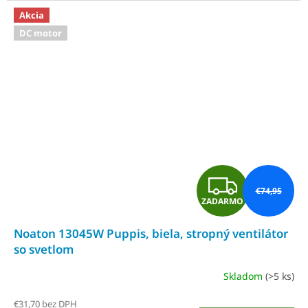
hviezdičiek.
Akcia
DC motor
Z
€74,95
ZADARMO
A
Noaton 13045W Puppis, biela, stropný ventilátor
D
so svetlom
A
Skladom
(>5 ks)
Priemerné
R
hodnotenie
€31,70 bez DPH