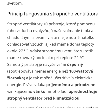
svetlom.
Princíp fungovania stropného ventilátora
Stropné ventilátory sú prístroje, ktoré pomocou
ťahu vzduchu ovplyvňujú naše vnímanie tepla a
chladu. Inými slovami v lete nie je nutné natoľko
ochladzovať vzduch, aj keď máme doma teploty
okolo 27 °C. Vďaka stropnému ventilátoru totiž
máme rovnaký pocit, ako pri teplote 22 °C.
Samotný prístroj je navyše veľmi
úsporný
(spotrebováva menej energie než
100-wattová
žiarovka
) a je tak možné ušetriť veľa elektrickej
energie. Práve vďaka
príjemnému a prirodzene
vznikajúcemu
vánku
mnoho ľudí
uprednostňuje
stropný ventilátor pred klimatizáciou
.