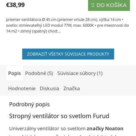
produktu
€38,99
DO KOŠÍKA
M
je
5,0
O
priemer ventilátora Ø 45 cm (priemer vrtule 28 cm), výška 14 cm •
svetlo: stmievateľný LED modul 77W, max. 6000K • pre miestnosti do
z
14 m2 • zimný (spätný) chod:...
5
hviezdičiek.
ZOBRAZIŤ VŠETKY SÚVISIACE PRODUKTY
Popis
Podobné (5)
Súvisiace súbory (1)
Hodnotenie
Diskusia
Značka
Podrobný popis
Stropný ventilátor so svetlom Furud
Univerzálny ventilátor so svetlom
značky Noaton