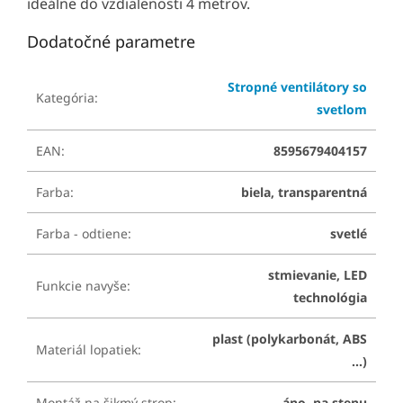
ideálne do vzdialenosti 4 metrov.
Dodatočné parametre
Stropné ventilátory so
Kategória
:
svetlom
EAN
:
8595679404157
Farba
:
biela, transparentná
Farba - odtiene
:
svetlé
stmievanie, LED
Funkcie navyše
:
technológia
plast (polykarbonát, ABS
Materiál lopatiek
:
...)
Montáž na šikmý strop
:
áno, na stenu