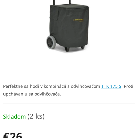
z
5
hviezdičiek.
Perfektne sa hodí v kombinácii s odvlhčovačom
TTK 175 S
. Proti
upchávaniu sa odvlhčovača.
(2 ks)
Skladom
€26