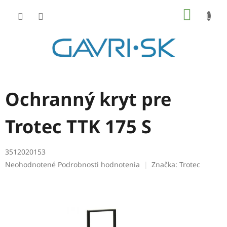
Prejsť
NÁKU
na
KOŠÍK
obsah
Ochranný kryt pre
Trotec TTK 175 S
3512020153
Priemerné
Neohodnotené
Podrobnosti hodnotenia
Značka:
Trotec
hodnotenie
produktu
je
0,0