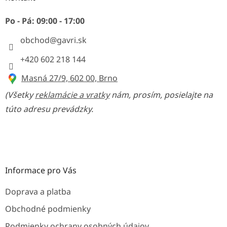
t
i
Po - Pá: 09:00 - 17:00
e
obchod
@
gavri.sk
+420 602 218 144
Masná 27/9, 602 00, Brno
(Všetky
reklamácie a vratky
nám, prosím, posielajte na
túto adresu prevádzky.
Informace pro Vás
Doprava a platba
Obchodné podmienky
Podmienky ochrany osobných údajov