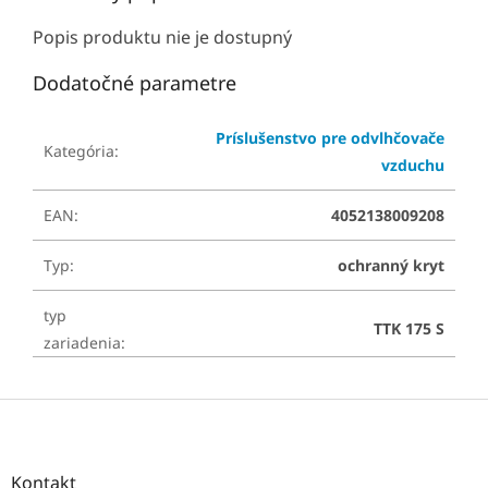
Popis produktu nie je dostupný
Dodatočné parametre
Príslušenstvo pre odvlhčovače
Kategória
:
vzduchu
EAN
:
4052138009208
Typ
:
ochranný kryt
typ
TTK 175 S
zariadenia
:
Z
á
p
ä
Kontakt