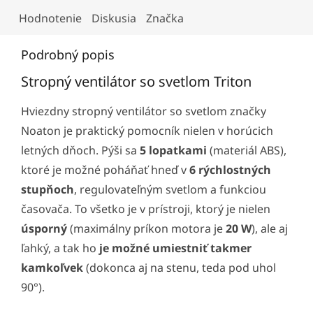
Hodnotenie
Diskusia
Značka
Podrobný popis
Stropný ventilátor so svetlom Triton
Hviezdny stropný ventilátor so svetlom značky
Noaton je praktický pomocník nielen v horúcich
letných dňoch. Pýši sa
5 lopatkami
(materiál ABS),
ktoré je možné poháňať hneď v
6 rýchlostných
stupňoch
, regulovateľným svetlom a funkciou
časovača. To všetko je v prístroji, ktorý je nielen
úsporný
(maximálny príkon motora je
20 W
), ale aj
ľahký, a tak ho
je možné umiestniť takmer
kamkoľvek
(dokonca aj na stenu, teda pod uhol
90°).