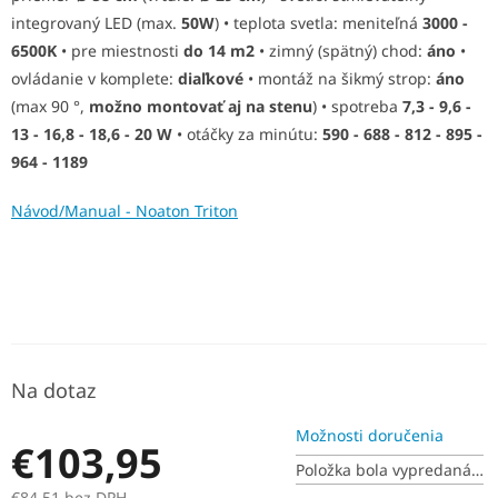
integrovaný
LED (max.
50W
) • t
eplota svetla: meniteľná
3000 -
O
6500K
•
pre miestnosti
do 14 m2
• zimný (spätný) chod:
áno
•
ovládanie v komplete:
diaľkové
• montáž na šikmý strop:
áno
(max 90 °,
možno montovať aj na stenu
) • spotreba
7,3 - 9,6 -
13 - 16,8 - 18,6 - 20 W
• otáčky za minútu:
590 - 688 - 812 - 895 -
964 - 1189
Návod/Manual - Noaton Triton
Na dotaz
Možnosti doručenia
€103,95
Položka bola vypredaná…
€84,51 bez DPH