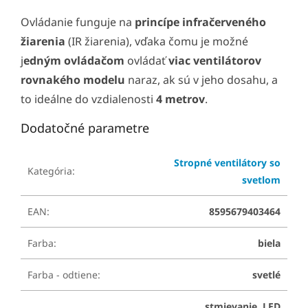
Ovládanie funguje na
princípe infračerveného
žiarenia
(IR žiarenia), vďaka čomu je možné
j
edným ovládačom
ovládať
viac ventilátorov
rovnakého modelu
naraz, ak sú v jeho dosahu, a
to ideálne do vzdialenosti
4 metrov
.
Dodatočné parametre
Stropné ventilátory so
Kategória
:
svetlom
EAN
:
8595679403464
Farba
:
biela
Farba - odtiene
:
svetlé
stmievanie, LED