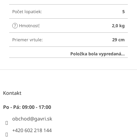
Počet lopatiek
:
5
?
Hmotnosť
:
2,0 kg
Priemer vrtule
:
29 cm
Položka bola vypredaná…
Z
á
p
ä
Kontakt
t
i
Po - Pá: 09:00 - 17:00
e
obchod
@
gavri.sk
+420 602 218 144