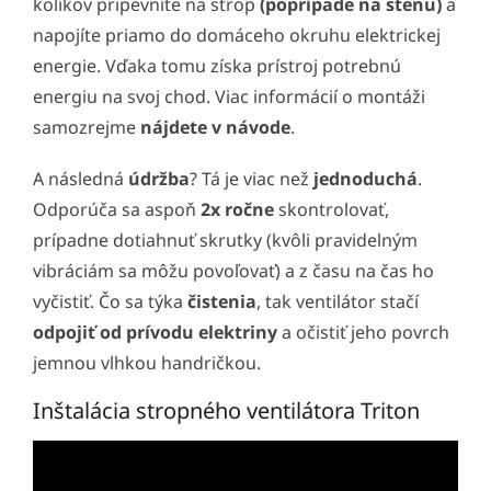
kolíkov pripevníte na strop
(poprípade na stenu)
a
napojíte priamo do domáceho okruhu elektrickej
energie. Vďaka tomu získa prístroj potrebnú
energiu na svoj chod. Viac informácií o montáži
samozrejme
nájdete v návode
.
A následná
údržba
? Tá je viac než
jednoduchá
.
Odporúča sa aspoň
2x ročne
skontrolovať,
prípadne dotiahnuť skrutky (kvôli pravidelným
vibráciám sa môžu povoľovať) a z času na čas ho
vyčistiť. Čo sa týka
čistenia
, tak ventilátor stačí
odpojiť od prívodu elektriny
a očistiť jeho povrch
jemnou vlhkou handričkou.
Inštalácia stropného ventilátora Triton