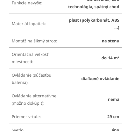
Funkcie navyše
:
technológia, spätný chod
plast (polykarbonát, ABS
Materiál lopatiek
:
...)
Montáž na šikmý strop
:
na stenu
Orientačná veľkosť
do 14 m²
miestnosti
:
Ovládanie (súčasťou
diaľkové ovládanie
balenia)
:
Ovládanie alternatívne
nemá
(možno dokúpiť)
:
Priemer vrtule
:
29 cm
Svetlo
:
áno