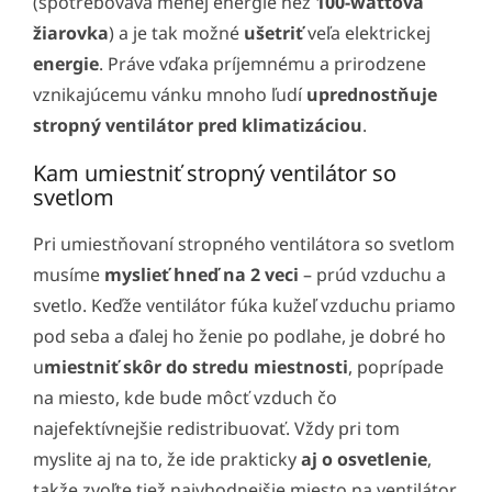
(spotrebováva menej energie než
100-wattová
žiarovka
) a je tak možné
ušetriť
veľa elektrickej
energie
. Práve vďaka príjemnému a prirodzene
vznikajúcemu vánku mnoho ľudí
uprednostňuje
stropný ventilátor pred klimatizáciou
.
Kam umiestniť stropný ventilátor so
svetlom
Pri umiestňovaní stropného ventilátora so svetlom
musíme
myslieť hneď na 2 veci
– prúd vzduchu a
svetlo. Keďže ventilátor fúka kužeľ vzduchu priamo
pod seba a ďalej ho ženie po podlahe, je dobré ho
u
miestniť skôr do stredu miestnosti
, poprípade
na miesto, kde bude môcť vzduch čo
najefektívnejšie redistribuovať. Vždy pri tom
myslite aj na to, že ide prakticky
aj o osvetlenie
,
takže zvoľte tiež najvhodnejšie miesto na ventilátor