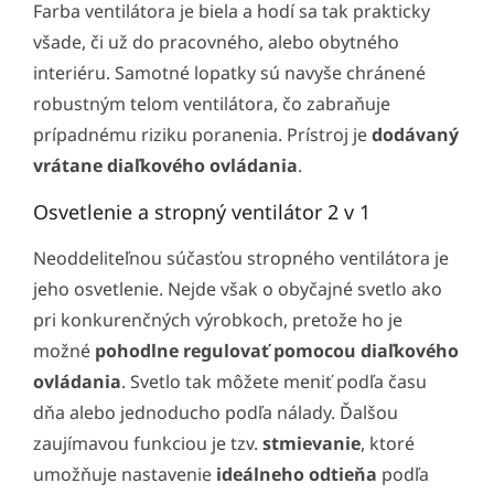
Farba ventilátora je biela a hodí sa tak prakticky
všade, či už do pracovného, alebo obytného
interiéru. Samotné lopatky sú navyše chránené
robustným telom ventilátora, čo zabraňuje
prípadnému riziku poranenia. Prístroj je
dodávaný
vrátane diaľkového ovládania
.
Osvetlenie a stropný ventilátor 2 v 1
Neoddeliteľnou súčasťou stropného ventilátora je
jeho osvetlenie. Nejde však o obyčajné svetlo ako
pri konkurenčných výrobkoch, pretože ho je
možné
pohodlne regulovať pomocou diaľkového
ovládania
. Svetlo tak môžete meniť podľa času
dňa alebo jednoducho podľa nálady. Ďalšou
zaujímavou funkciou je tzv.
stmievanie
, ktoré
umožňuje nastavenie
ideálneho odtieňa
podľa