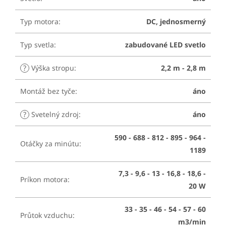
Typ motora
:
DC, jednosmerný
Typ svetla
:
zabudované LED svetlo
?
Výška stropu
:
2,2 m - 2,8 m
Montáž bez tyče
:
áno
?
Svetelný zdroj
:
áno
590 - 688 - 812 - 895 - 964 -
Otáčky za minútu
:
1189
7,3 - 9,6 - 13 - 16,8 - 18,6 -
Príkon motora
:
20 W
33 - 35 - 46 - 54 - 57 - 60
Průtok vzduchu
:
m3/min