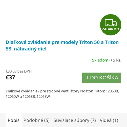
Z
ZADARMO
A
Diaľkové ovládanie pre modely Triton 50 a Triton
D
58, náhradný diel
A
Skladom
(>5 ks)
R
€30,08 bez DPH
€37
DO KOŠÍKA
M
O
Diaľkové ovládanie - pre stropné ventilátory Noaton Triton: 12050B,
12050W a 12058B, 12058W.
Popis
Podobné (5)
Súvisiace súbory (7)
Videá (1)