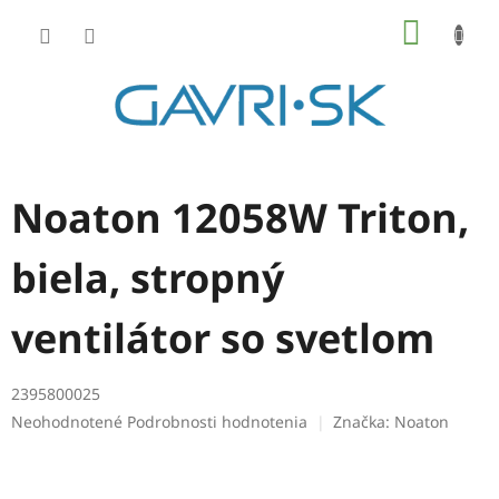
Prejsť
NÁKU
na
KOŠÍK
obsah
Noaton 12058W Triton,
biela, stropný
ventilátor so svetlom
2395800025
Priemerné
Neohodnotené
Podrobnosti hodnotenia
Značka:
Noaton
hodnotenie
produktu