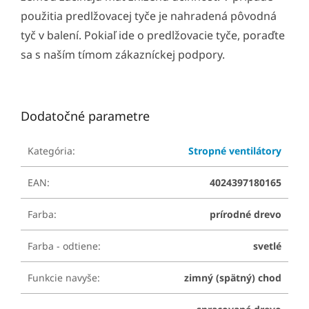
použitia predlžovacej tyče je nahradená pôvodná
tyč v balení. Pokiaľ ide o predlžovacie tyče, poraďte
sa s naším tímom zákazníckej podpory.
Dodatočné parametre
Kategória
:
Stropné ventilátory
EAN
:
4024397180165
Farba
:
prírodné drevo
Farba - odtiene
:
svetlé
Funkcie navyše
:
zimný (spätný) chod