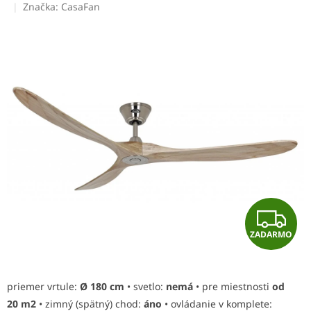
hodnotenie
Značka:
CasaFan
produktu
je
0,0
z
5
hviezdičiek.
Z
ZADARMO
A
D
priemer vrtule:
Ø 180 cm
• svetlo:
nemá
• pre miestnosti
od
A
20 m2
• zimný (spätný) chod:
áno
• ovládanie v komplete: