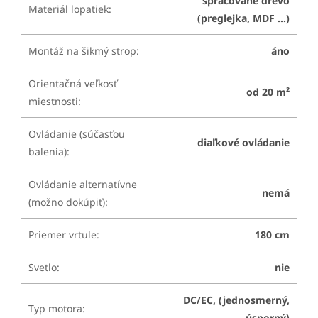
spracované drevo
Materiál lopatiek
:
(preglejka, MDF ...)
Montáž na šikmý strop
:
áno
Orientačná veľkosť
od 20 m²
miestnosti
:
Ovládanie (súčasťou
diaľkové ovládanie
balenia)
:
Ovládanie alternatívne
nemá
(možno dokúpiť)
:
Priemer vrtule
:
180 cm
Svetlo
:
nie
DC/EC, (jednosmerný,
Typ motora
:
úsporný)