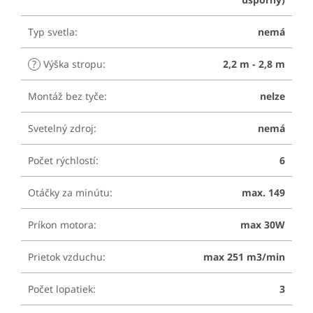
Typ svetla
:
nemá
?
Výška stropu
:
2,2 m - 2,8 m
Montáž bez tyče
:
nelze
Svetelný zdroj
:
nemá
Počet rýchlostí
:
6
Otáčky za minútu
:
max. 149
Príkon motora
:
max 30W
Prietok vzduchu
:
max 251 m3/min
Počet lopatiek
:
3