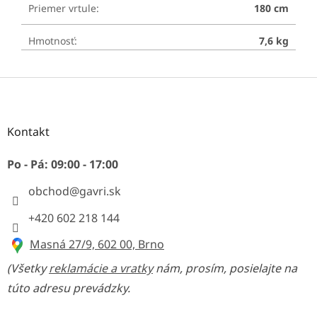
Priemer vrtule
:
180 cm
Hmotnosť
:
7,6 kg
Z
á
p
ä
Kontakt
t
i
Po - Pá: 09:00 - 17:00
e
obchod
@
gavri.sk
+420 602 218 144
Masná 27/9, 602 00, Brno
(Všetky
reklamácie a vratky
nám, prosím, posielajte na
túto adresu prevádzky.