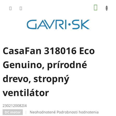
Prejsť
NÁKU
na
KOŠÍK
obsah
CasaFan 318016 Eco
Genuino, prírodné
drevo, stropný
ventilátor
2302120082I4
Priemerné
Neohodnotené
Podrobnosti hodnotenia
DC motor