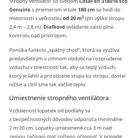
Stropný ventilátor so svetlom
CasaFan 318016 Eco
Genuino
s priemerom vrtule
180 cm
sa hodí do
2
miestností s veľkosťou
od 20 m
(pri výške stropu
2,4 m – 2,8 m).
Diaľkové
ovládanie zaistí plnú
kontrolu nad prístrojom.
Ponúka funkciu „spätný chod“, ktorá sa využíva
predovšetkým v zimnom období na rozprúdenie
vzduchu v miestnosti tak, aby sa teplý vzduch,
ktorý je ľahší a prirodzene stúpa ku stropu, dostal
nižšie a cítili sme tak väčšie teplo.
Umiestnenie stropného ventilátora
Vzdialenosť lopatiek od podlahy sa
z bezpečnostných dôvodov odporúča minimálne
2 m 20 cm. Lopatky umiestnené cca 3 m nad
zemou začínajú mať zníženú účinnosť. V prípade