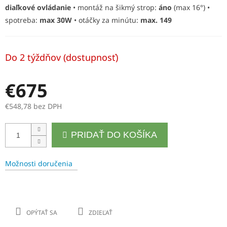
diaľkové ovládanie
• montáž na šikmý strop:
áno
(max 16°) •
R
spotreba:
max 30W
• otáčky za minútu:
max. 149
M
O
Do 2 týždňov (dostupnosť)
€675
€548,78 bez DPH
Jednotková
PRIDAŤ DO KOŠÍKA
cena:
Možnosti doručenia
OPÝTAŤ SA
ZDIEĽAŤ