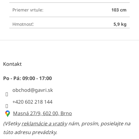
Priemer vrtule
:
103 cm
Hmotnosť
:
5,9 kg
Z
á
p
ä
Kontakt
t
i
Po - Pá: 09:00 - 17:00
e
obchod
@
gavri.sk
+420 602 218 144
Masná 27/9, 602 00, Brno
(Všetky
reklamácie a vratky
nám, prosím, posielajte na
túto adresu prevádzky.