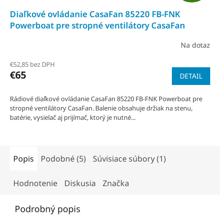
A
Diaľkové ovládanie CasaFan 85220 FB-FNK
D
Powerboat pre stropné ventilátory CasaFan
A
Na dotaz
R
€52,85 bez DPH
€65
DETAIL
M
O
Rádiové diaľkové ovládanie CasaFan 85220 FB-FNK Powerboat pre
stropné ventilátory CasaFan. Balenie obsahuje držiak na stenu,
batérie, vysielač aj prijímač, ktorý je nutné...
Popis
Podobné (5)
Súvisiace súbory (1)
Hodnotenie
Diskusia
Značka
Podrobný popis