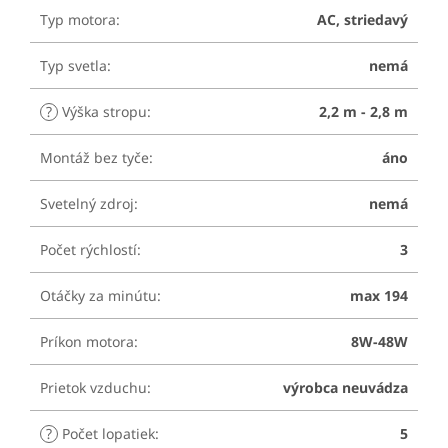
Typ motora
:
AC, striedavý
Typ svetla
:
nemá
?
Výška stropu
:
2,2 m - 2,8 m
Montáž bez tyče
:
áno
Svetelný zdroj
:
nemá
Počet rýchlostí
:
3
Otáčky za minútu
:
max 194
Príkon motora
:
8W-48W
Prietok vzduchu
:
výrobca neuvádza
?
Počet lopatiek
:
5