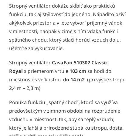
Stropný ventilátor dokáže skĺbiť ako praktickú
funkciu, tak aj štýlovosť do jedného. Nápadito oživí
akýkoľvek priestor a v lete vytvorí príjemný vánok
v miestnosti, naopak v zime s ním vďaka funkcii
spätného chodu, ktorý stlačí horúci vzduch dolu,
ušetríte za vykurovanie.
Stropný ventilátor
CasaFan 510302 Classic
Royal
s priemerom vrtule
103 cm
sa hodí do
miestností s veľkosťou
do 14 m2
(pri výške stropu
2,4 m – 2,8 m).
Ponúka funkciu „spätný chod“, ktorá sa využíva
predovšetkým v zimnom období na rozprúdenie
vzduchu v miestnosti tak, aby sa teplý vzduch,
ktorý je ľahší a prirodzene stúpa ku stropu, dostal