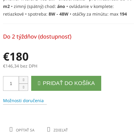
m2
• zimný (spätný) chod:
áno
• ovládanie v komplete:
O
retiazkové • spotreba:
8W - 48W
• otáčky za minútu: max
194
Do 2 týždňov (dostupnosť)
€180
€146,34 bez DPH
Jednotková
PRIDAŤ DO KOŠÍKA
cena:
Možnosti doručenia
OPÝTAŤ SA
ZDIEĽAŤ