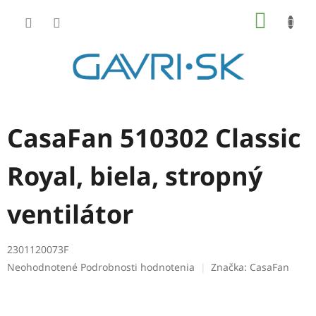
Prejsť
NÁKU
na
KOŠÍK
obsah
CasaFan 510302 Classic
Royal, biela, stropný
ventilátor
2301120073F
Priemerné
Neohodnotené
Podrobnosti hodnotenia
Značka:
CasaFan
hodnotenie
produktu