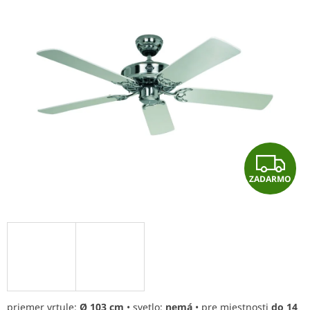
je
0,0
z
5
hviezdičiek.
Z
ZADARMO
A
D
A
R
M
priemer vrtule:
Ø 103 cm
• svetlo:
nemá
• pre miestnosti
do 14