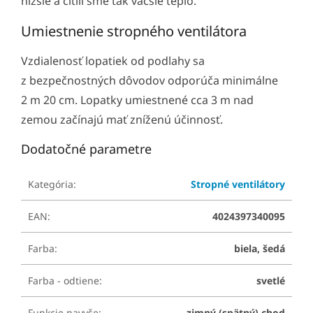
nižšie a cítili sme tak väčšie teplo.
Umiestnenie stropného ventilátora
Vzdialenosť lopatiek od podlahy sa
z bezpečnostných dôvodov odporúča minimálne
2 m 20 cm. Lopatky umiestnené cca 3 m nad
zemou začínajú mať zníženú účinnosť.
Dodatočné parametre
Kategória
:
Stropné ventilátory
EAN
:
4024397340095
Farba
:
biela, šedá
Farba - odtiene
:
svetlé
Funkcie navyše
:
zimný (spätný) chod