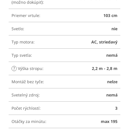
(možno dokúpiť)
:
Priemer vrtule
:
103 cm
Svetlo
:
nie
Typ motora
:
AC, striedavý
Typ svetla
:
nemá
?
Výška stropu
:
2,2 m - 2,8 m
Montáž bez tyče
:
nelze
Svetelný zdroj
:
nemá
Počet rýchlostí
:
3
Otáčky za minútu
:
max 195