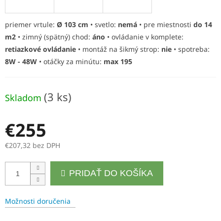
R
M
priemer vrtule:
Ø 103 cm
• svetlo:
nemá
• pre miestnosti
do 14
m2
• zimný (spätný) chod:
áno
• ovládanie v komplete:
O
retiazkové ovládanie
• montáž na šikmý strop:
nie
• spotreba:
8W - 48W
• otáčky za minútu:
max 195
(3 ks)
Skladom
€255
€207,32 bez DPH
Jednotková
PRIDAŤ DO KOŠÍKA
cena:
Možnosti doručenia