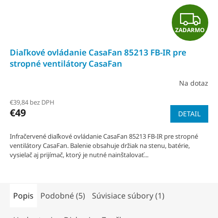
Z
ZADARMO
A
Diaľkové ovládanie CasaFan 85213 FB-IR pre
D
stropné ventilátory CasaFan
A
Na dotaz
R
€39,84 bez DPH
€49
DETAIL
M
O
Infračervené diaľkové ovládanie CasaFan 85213 FB-IR pre stropné
ventilátory CasaFan. Balenie obsahuje držiak na stenu, batérie,
vysielač aj prijímač, ktorý je nutné nainštalovať...
Popis
Podobné (5)
Súvisiace súbory (1)