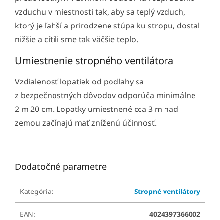
vzduchu v miestnosti tak, aby sa teplý vzduch,
ktorý je ľahší a prirodzene stúpa ku stropu, dostal
nižšie a cítili sme tak väčšie teplo.
Umiestnenie stropného ventilátora
Vzdialenosť lopatiek od podlahy sa
z bezpečnostných dôvodov odporúča minimálne
2 m 20 cm. Lopatky umiestnené cca 3 m nad
zemou začínajú mať zníženú účinnosť.
Dodatočné parametre
Kategória
:
Stropné ventilátory
EAN
:
4024397366002