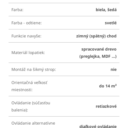
Farba
:
biela, šedá
Farba - odtiene
:
svetlé
Funkcie navyše
:
zimný (spätný) chod
spracované drevo
Materiál lopatiek
:
(preglejka, MDF ...)
Montáž na šikmý strop
:
nie
Orientačná veľkosť
do 14 m²
miestnosti
:
Ovládanie (súčasťou
retiazkové
balenia)
:
Ovládanie alternatívne
diaľkové ovládanie