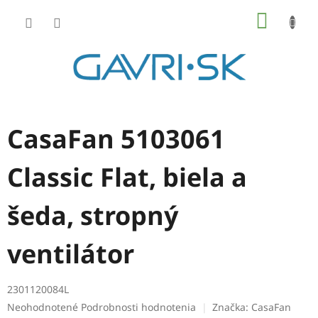
Prejsť
NÁKU
na
KOŠÍK
obsah
CasaFan 5103061
Classic Flat, biela a
šeda, stropný
ventilátor
2301120084L
Priemerné
Neohodnotené
Podrobnosti hodnotenia
Značka:
CasaFan