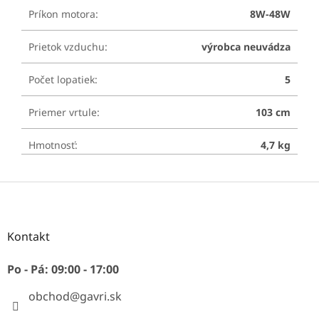
Príkon motora
:
8W-48W
Prietok vzduchu
:
výrobca neuvádza
Počet lopatiek
:
5
Priemer vrtule
:
103 cm
Hmotnosť
:
4,7 kg
Z
á
p
ä
Kontakt
t
i
Po - Pá: 09:00 - 17:00
e
obchod
@
gavri.sk