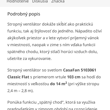
Hodnotenie
Diskusia
Značka
Podrobný popis
Stropný ventilátor dokáže skĺbiť ako praktickú
funkciu, tak aj štýlovosť do jedného. Nápadito oživí
akýkoľvek priestor a v lete vytvorí príjemný vánok
v miestnosti, naopak v zime s ním vďaka funkcii
spätného chodu, ktorý stlačí horúci vzduch dolu,
ušetríte za vykurovanie.
Stropný ventilátor so svetlom
CasaFan 5103061
Classic Flat
s priemerom vrtule
103 cm
sa hodí do
2
miestností s veľkosťou
do 14 m
(pri výške stropu
2,4 m – 2,8 m).
Ponúka funkciu „spätný chod“, ktorá sa využíva
predovšetkým v zimnom období na rozprúdenie