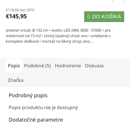
hodnotenie
€118,66 bez DPH
produktu
€145,95
DO KOŠÍKA
je
4,6
priemer vrtule: Ø 132 cm • svetlo: LED 24W, 3000 - 5700K • pre
miestnosti od 15 m2 • zimný (spätný) chod: ano • ovládanie v
z
komplete: diaľkové • montáž na šikmý strop: áno...
5
hviezdičiek.
Popis
Podobné (5)
Hodnotenie
Diskusia
Značka
Podrobný popis
Popis produktu nie je dostupný
Dodatočné parametre