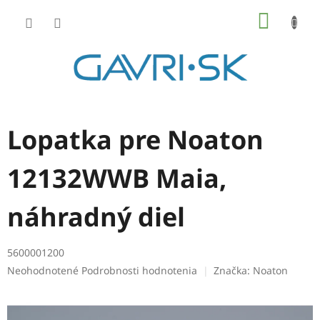
Prejsť
NÁKU
na
KOŠÍK
obsah
Lopatka pre Noaton
12132WWB Maia,
náhradný diel
5600001200
Priemerné
Neohodnotené
Podrobnosti hodnotenia
Značka:
Noaton
hodnotenie
produktu