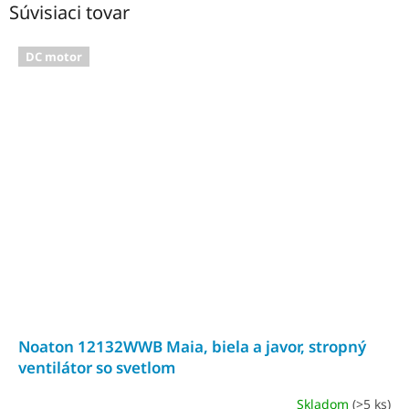
Súvisiaci tovar
DC motor
Noaton 12132WWB Maia, biela a javor, stropný
ventilátor so svetlom
Skladom
(>5 ks)
Priemerné