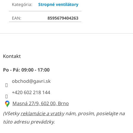
Kategória
:
Stropné ventilátory
EAN
:
8595679404263
Z
á
p
ä
Kontakt
t
i
Po - Pá: 09:00 - 17:00
e
obchod
@
gavri.sk
+420 602 218 144
Masná 27/9, 602 00, Brno
(Všetky
reklamácie a vratky
nám, prosím, posielajte na
túto adresu prevádzky.