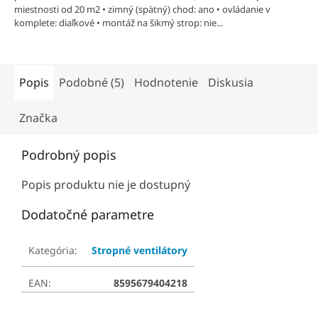
O
miestnosti od 20 m2 • zimný (spätný) chod: ano • ovládanie v
z
komplete: diaľkové • montáž na šikmý strop: nie...
5
hviezdičiek.
Popis
Podobné (5)
Hodnotenie
Diskusia
Značka
Podrobný popis
Popis produktu nie je dostupný
Dodatočné parametre
Kategória
:
Stropné ventilátory
EAN
:
8595679404218