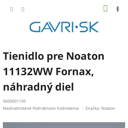
Prejsť
NÁKU
na
KOŠÍK
obsah
Tienidlo pre Noaton
11132WW Fornax,
náhradný diel
5600001150
Priemerné
Neohodnotené
Podrobnosti hodnotenia
Značka:
Noaton
hodnotenie
produktu