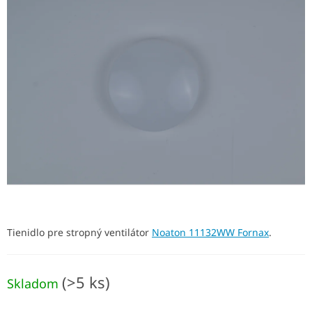
je
0,0
z
5
hviezdičiek.
Tienidlo pre stropný ventilátor
Noaton 11132WW Fornax
.
(>5 ks)
Skladom