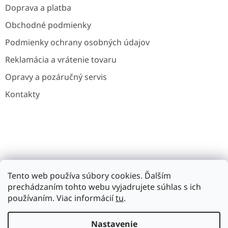
Doprava a platba
Obchodné podmienky
Podmienky ochrany osobných údajov
Reklamácia a vrátenie tovaru
Opravy a pozáručný servis
Kontakty
Gavri.cz
Gavri.es
Noaton.cz
Noaton.de
Tento web používa súbory cookies. Ďalším
prechádzaním tohto webu vyjadrujete súhlas s ich
používaním. Viac informácií
tu
.
Vážení zákazníci, z technických dôvodov sme nútení dočasne
Vytvoril Shoptet
Nastavenie
pozastaviť expedíciu objednávok na Slovensko. Toto obmedzenie