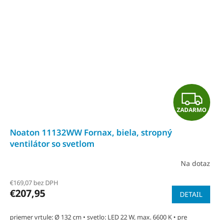
Z
ZADARMO
A
Noaton 11132WW Fornax, biela, stropný
D
ventilátor so svetlom
A
Na dotaz
Priemerné
R
hodnotenie
€169,07 bez DPH
produktu
€207,95
DETAIL
M
je
4,6
priemer vrtule: Ø 132 cm • svetlo: LED 22 W, max. 6600 K • pre