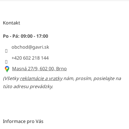
Z
á
p
ä
Kontakt
t
i
Po - Pá: 09:00 - 17:00
e
obchod
@
gavri.sk
+420 602 218 144
Masná 27/9, 602 00, Brno
(Všetky
reklamácie a vratky
nám, prosím, posielajte na
túto adresu prevádzky.
Informace pro Vás