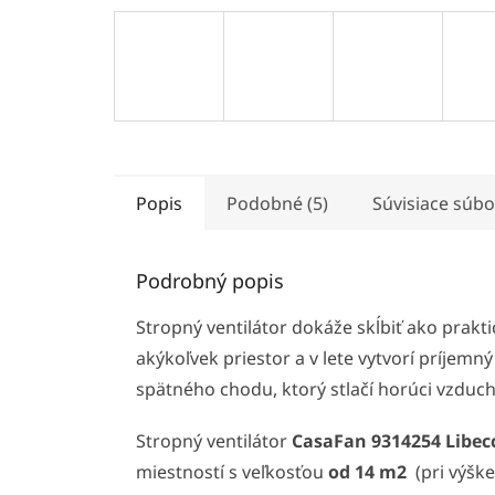
Popis
Podobné (5)
Súvisiace súbo
Podrobný popis
Stropný ventilátor dokáže skĺbiť ako prakti
akýkoľvek priestor a v lete vytvorí príjemn
spätného chodu, ktorý stlačí horúci vzduch
Stropný ventilátor
CasaFan 9314254 Libec
miestností s veľkosťou
od 14 m2
(pri výške