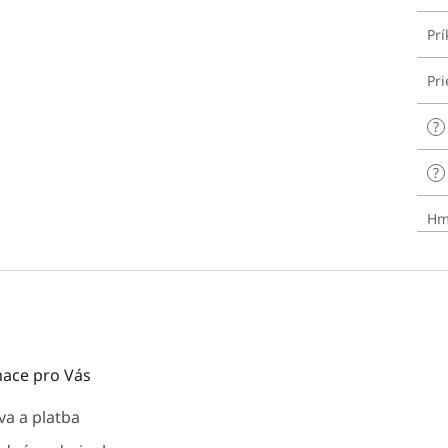
Pr
Pr
?
?
Hm
ace pro Vás
a a platba