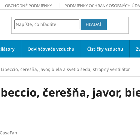
OBCHODNÉ PODMIENKY
PODMIENKY OCHRANY OSOBNÝCH ÚDA
HĽADAŤ
ilátory
Odvlhčovače vzduchu
Čističky vzduchu
Z
ibeccio, čerešňa, javor, biela a svetlo šeda, stropný ventilátor
eccio, čerešňa, javor, bie
CasaFan