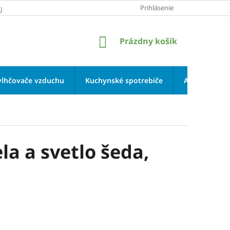
Prihlásenie
JOV
NÁKUPNÝ
Prázdny košík
KOŠÍK
vlhčovače vzduchu
Kuchynské spotrebiče
Aromaterapi
la a svetlo šeda,