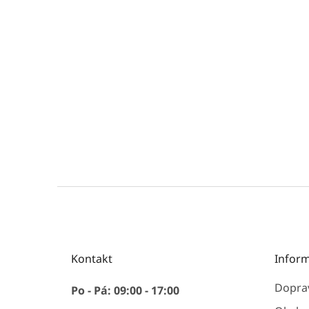
Z
á
p
ä
t
Kontakt
Inform
i
e
Doprav
Po - Pá: 09:00 - 17:00