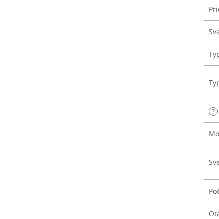
Pri
Sve
Ty
Typ
?
Mo
Sve
Poč
Ot