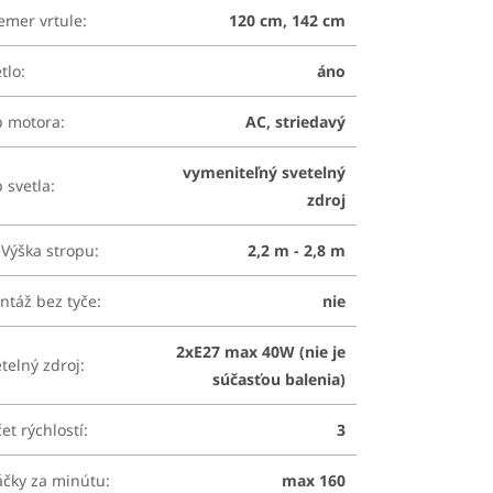
emer vrtule
:
120 cm, 142 cm
tlo
:
áno
p motora
:
AC, striedavý
vymeniteľný svetelný
 svetla
:
zdroj
Výška stropu
:
2,2 m - 2,8 m
ntáž bez tyče
:
nie
2xE27 max 40W (nie je
telný zdroj
:
súčasťou balenia)
et rýchlostí
:
3
áčky za minútu
:
max 160