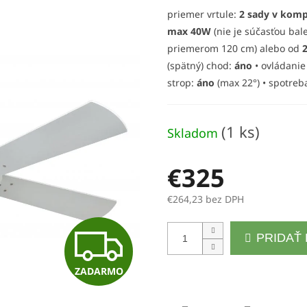
priemer vrtule:
2 sady v kompl
max 40W
(nie je súčasťou bal
priemerom 120 cm) alebo od
(spätný) chod:
áno
• ovládani
strop:
áno
(max 22°) • spotreb
(1 ks)
Skladom
€325
€264,23 bez DPH
Jednotková
Z
PRIDAŤ
cena:
ZADARMO
A