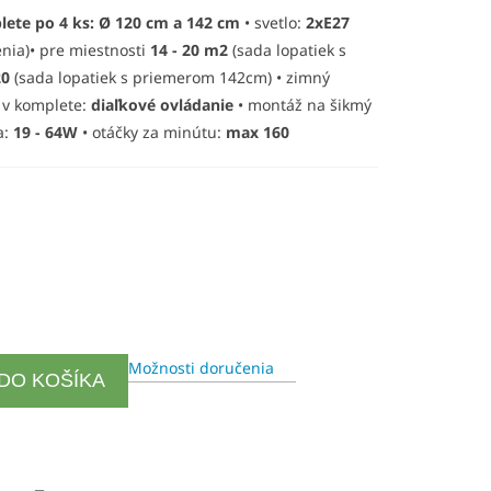
ete po 4 ks: Ø 120 cm a 142 cm
• svetlo:
2xE27
enia)• pre miestnosti
14 - 20 m2
(sada lopatiek s
20
(sada lopatiek s priemerom 142cm) • zimný
e v komplete:
diaľkové ovládanie
• montáž na šikmý
a:
19 - 64W
• otáčky za minútu:
max 160
Možnosti doručenia
 DO KOŠÍKA