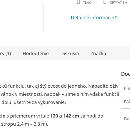
TLAČ
OPÝTAŤ SA
D
Detailné informácie
A
R
ry (1)
Hodnotenie
Diskusia
Značka
M
Dod
ckú funkciu, tak aj štýlovosť do jedného. Nápadito oživí
Ka
O
ý vánok v miestnosti, naopak v zime s ním vďaka funkcii
 dolu, ušetríte za vykurovanie.
EA
cio
s priemerom vrtule
120 a 142 cm
sa hodí do
Fa
 stropu 2,4 m – 2,8 m).