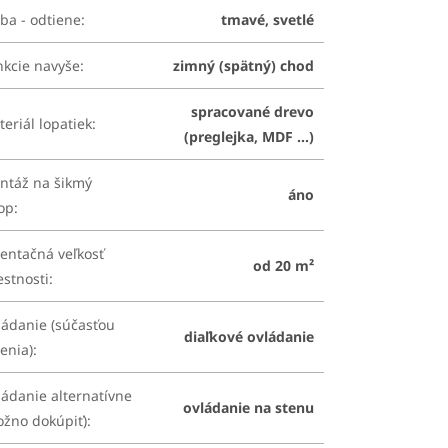
ba - odtiene
:
tmavé, svetlé
nkcie navyše
:
zimný (spätný) chod
spracované drevo
eriál lopatiek
:
(preglejka, MDF ...)
ntáž na šikmý
áno
rop
:
entačná veľkosť
od 20 m²
estnosti
:
ládanie (súčasťou
diaľkové ovládanie
enia)
:
ádanie alternatívne
ovládanie na stenu
ožno dokúpiť)
: