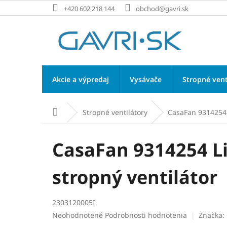
Prejsť
+420 602 218 144
obchod@gavri.sk
na
obsah
Akcie a výpredaj
Vysávače
Stropné vent
Stropné ventilátory
CasaFan 9314254 L
Domov
CasaFan 9314254 Lib
stropný ventilátor
2303120005I
Priemerné
Neohodnotené
Podrobnosti hodnotenia
Značka: