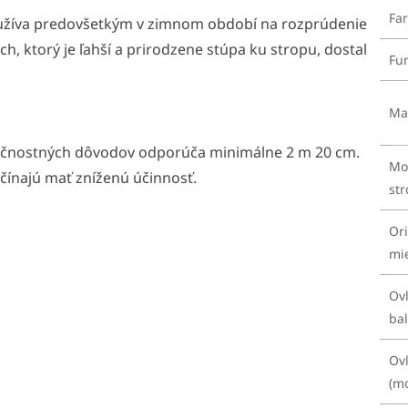
Far
yužíva predovšetkým v zimnom období na rozprúdenie
ch, ktorý je ľahší a prirodzene stúpa ku stropu, dostal
Fu
Mat
pečnostných dôvodov odporúča minimálne 2 m 20 cm.
Mo
ínajú mať zníženú účinnosť.
st
Ori
mi
Ov
bal
Ovl
(m