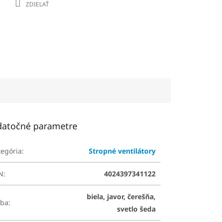
ZDIEĽAŤ
atočné parametre
tegória
:
Stropné ventilátory
N
:
4024397341122
biela, javor, čerešňa,
rba
:
svetlo šeda