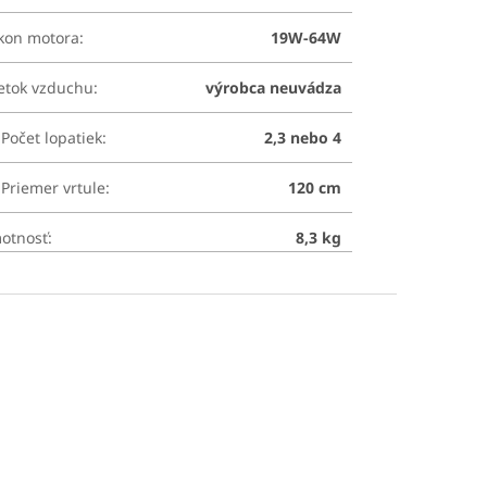
íkon motora
:
19W-64W
ietok vzduchu
:
výrobca neuvádza
Počet lopatiek
:
2,3 nebo 4
Priemer vrtule
:
120 cm
otnosť
:
8,3 kg