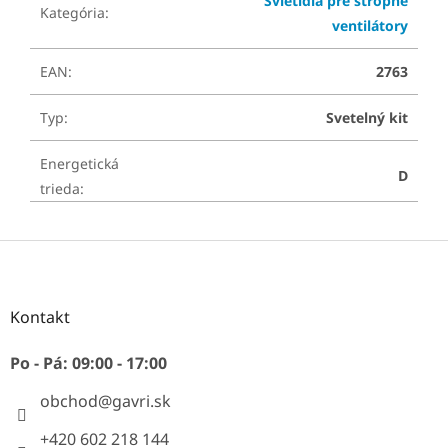
Svietidlá pre stropné
Kategória
:
ventilátory
EAN
:
2763
Typ
:
Svetelný kit
Energetická
D
trieda
:
Z
á
p
ä
Kontakt
t
i
Po - Pá: 09:00 - 17:00
e
obchod
@
gavri.sk
+420 602 218 144