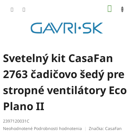
Prejsť
NÁKU
na
KOŠÍK
obsah
Svetelný kit CasaFan
2763 čadičovo šedý pre
stropné ventilátory Eco
Plano II
2397120031C
Priemerné
Neohodnotené
Podrobnosti hodnotenia
Značka:
CasaFan