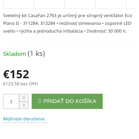
R
M
Svetelný kit CasaFan 2763 je určený pre stropný ventilátor Eco
Plano II - 311284, 313284 • možnosť stmievania • úsporné LED
O
svetlo • rýchla a jednoduchá inštalácia • životnosť: 30 000 h.
(1 ks)
Skladom
€152
€123,58 bez DPH
Jednotková
PRIDAŤ DO KOŠÍKA
cena:
Možnosti doručenia