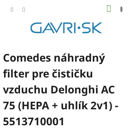
Prejsť
NÁKU
na
KOŠÍK
obsah
Comedes náhradný
filter pre čističku
vzduchu Delonghi AC
75 (HEPA + uhlík 2v1) -
5513710001