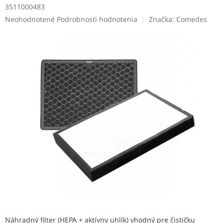
3511000483
Priemerné
Neohodnotené
Podrobnosti hodnotenia
Značka:
Comedes
hodnotenie
produktu
je
0,0
z
5
hviezdičiek.
Náhradný filter (HEPA + aktívny uhlík) vhodný pre čističku