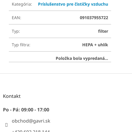
Kategória
:
Príslušenstvo pre čističky vzduchu
EAN
:
091037955722
Typ
:
filter
Typ filtra
:
HEPA + uhlík
Položka bola vypredaná…
Z
á
p
ä
Kontakt
t
i
Po - Pá: 09:00 - 17:00
e
obchod
@
gavri.sk