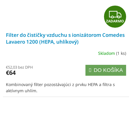
Z
ZADARMO
A
Filter do čističky vzduchu s ionizátorom Comedes
D
Lavaero 1200 (HEPA, uhlíkový)
A
Skladom
(1 ks)
R
€52,03 bez DPH
DO KOŠÍKA
€64
M
Kombinovaný filter pozostávajúci z prvku HEPA a filtra s
O
aktívnym uhlím.