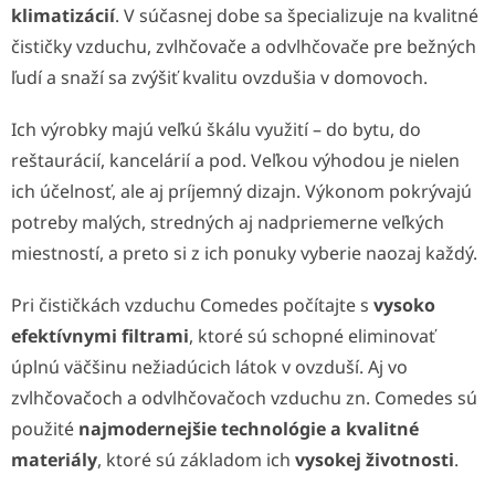
klimatizácií
. V súčasnej dobe sa špecializuje na kvalitné
čističky vzduchu, zvlhčovače a odvlhčovače pre bežných
ľudí a snaží sa zvýšiť kvalitu ovzdušia v domovoch.
Ich výrobky majú veľkú škálu využití – do bytu, do
reštaurácií, kancelárií a pod. Veľkou výhodou je nielen
ich účelnosť, ale aj príjemný dizajn. Výkonom pokrývajú
potreby malých, stredných aj nadpriemerne veľkých
miestností, a preto si z ich ponuky vyberie naozaj každý.
Pri čističkách vzduchu Comedes počítajte s
vysoko
efektívnymi filtrami
, ktoré sú schopné eliminovať
úplnú väčšinu nežiadúcich látok v ovzduší. Aj vo
zvlhčovačoch a odvlhčovačoch vzduchu zn. Comedes sú
použité
najmodernejšie technológie a kvalitné
materiály
, ktoré sú základom ich
vysokej životnosti
.