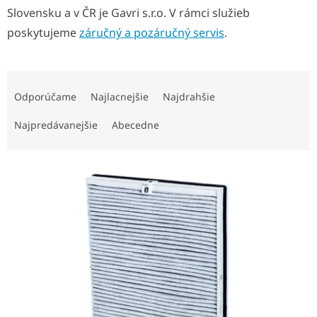
Slovensku a v ČR je Gavri s.r.o. V rámci služieb
poskytujeme
záručný a pozáručný servis
.
R
a
Odporúčame
Najlacnejšie
Najdrahšie
d
e
Najpredávanejšie
Abecedne
n
i
V
e
ý
p
p
r
i
o
s
d
p
u
r
k
o
t
d
o
u
v