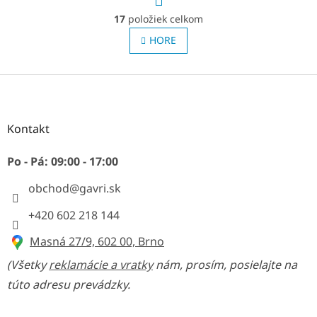
O
r
17
položiek celkom
á
v
n
l
HORE
k
á
o
d
v
a
Z
a
c
n
á
i
i
p
e
e
ä
Kontakt
p
t
r
v
i
Po - Pá: 09:00 - 17:00
k
e
y
obchod
@
gavri.sk
v
ý
+420 602 218 144
p
i
Masná 27/9, 602 00, Brno
s
u
(Všetky
reklamácie a vratky
nám, prosím, posielajte na
túto adresu prevádzky.