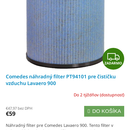
Z
ZADARMO
A
Comedes náhradný filter PT94101 pre čističku
D
vzduchu Lavaero 900
A
Do 2 týždňov (dostupnosť)
R
€47,97 bez DPH
DO KOŠÍKA
€59
M
Náhradný filter pre Comedes Lavaero 900. Tento filter v
O