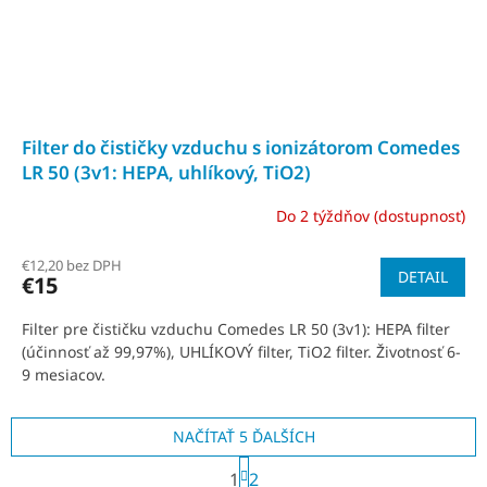
Filter do čističky vzduchu s ionizátorom Comedes
LR 50 (3v1: HEPA, uhlíkový, TiO2)
Do 2 týždňov (dostupnosť)
€12,20 bez DPH
DETAIL
€15
Filter pre čističku vzduchu Comedes LR 50 (3v1): HEPA filter
(účinnosť až 99,97%), UHLÍKOVÝ filter, TiO2 filter. Životnosť 6-
9 mesiacov.
NAČÍTAŤ 5 ĎALŠÍCH
S
1
2
t