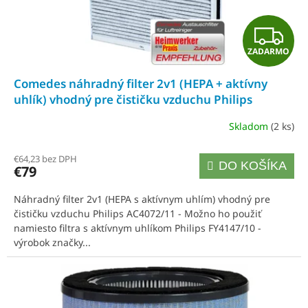
k
t
Z
o
v
ZADARMO
A
Comedes náhradný filter 2v1 (HEPA + aktívny
D
uhlík) vhodný pre čističku vzduchu Philips
AC4072/11, je možné použiť namiesto filtra
A
Skladom
(2 ks)
Philips FY4147/10
R
€64,23 bez DPH
DO KOŠÍKA
€79
M
Náhradný filter 2v1 (HEPA s aktívnym uhlím) vhodný pre
O
čističku vzduchu Philips AC4072/11 - Možno ho použiť
namiesto filtra s aktívnym uhlíkom Philips FY4147/10 -
výrobok značky...