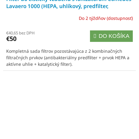
D
Lavaero 1000 (HEPA, uhlíkový, predfilter,
katalytický)
A
Do 2 týždňov (dostupnosť)
R
€40,65 bez DPH
DO KOŠÍKA
€50
M
Kompletná sada filtrov pozostávajúca z 2 kombinačných
O
filtračných prvkov (antibakteriálny predfilter + prvok HEPA a
aktívne uhlie + katalytický filter).